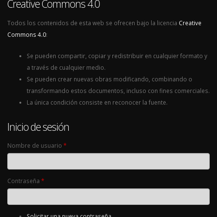
Creative Commons 4.0
Todos los contenidos de esta web se ofrecen bajo la licencia
Creative
Commons 4.0
:
Se pueden compartir, copiar y redistribuir en cualquier formato y
a través de cualquier medio.
Se pueden crear nuevas obras modificando, combinando o
transformando estos documentos, incluso con fines comerciales.
La única condición consiste en reconocer la fuente.
Inicio de sesión
Nombre de usuario
*
Contraseña
*
Solicitar una nueva contraseña