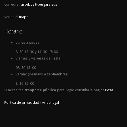
correo-e.:
artxiboa@bergara.eus
Ver en el
mapa
Horario
Lunes a jueves:
8: 30-13: 30 y 14: 30-17: 00
Viernes y vísperas de fiesta:
08: 30-15: 00
Verano (de mayo a septiembre):
8: 30-15: 00
Si necesitas
tranporte público
para llegar consulta la página
Pesa
Política de privacidad
/
Aviso legal