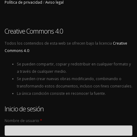
Política de privacidad
/
Aviso legal
Creative Commons 4.0
Todos los contenidos de esta web se ofrecen bajo la licencia
Creative
Commons 4.0
:
Se pueden compartir, copiar y redistribuir en cualquier formato y
a través de cualquier medio.
Se pueden crear nuevas obras modificando, combinando o
transformando estos documentos, incluso con fines comerciales.
La única condición consiste en reconocer la fuente.
Inicio de sesión
Nombre de usuario
*