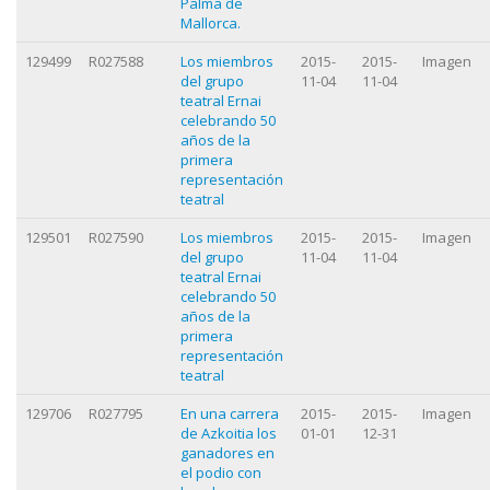
Palma de
Mallorca.
129499
R027588
Los miembros
2015-
2015-
Imagen
del grupo
11-04
11-04
teatral Ernai
celebrando 50
años de la
primera
representación
teatral
129501
R027590
Los miembros
2015-
2015-
Imagen
del grupo
11-04
11-04
teatral Ernai
celebrando 50
años de la
primera
representación
teatral
129706
R027795
En una carrera
2015-
2015-
Imagen
de Azkoitia los
01-01
12-31
ganadores en
el podio con