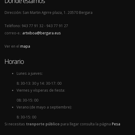
Dónde estamos
Dirección: San Martin Agirre plaza, 1. 20570 Bergara
Teléfono: 943 77 91 32 - 943 77 91 27
correo-e.:
artxiboa@bergara.eus
Ver en el
mapa
Horario
Lunes a jueves:
8: 30-13: 30 y 14: 30-17: 00
Viernes y vísperas de fiesta:
08: 30-15: 00
Verano (de mayo a septiembre):
8: 30-15: 00
Si necesitas
tranporte público
para llegar consulta la página
Pesa