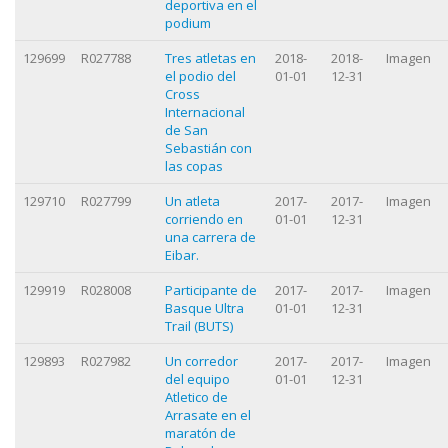
deportiva en el
podium
129699
R027788
Tres atletas en
2018-
2018-
Imagen
el podio del
01-01
12-31
Cross
Internacional
de San
Sebastián con
las copas
129710
R027799
Un atleta
2017-
2017-
Imagen
corriendo en
01-01
12-31
una carrera de
Eibar.
129919
R028008
Participante de
2017-
2017-
Imagen
Basque Ultra
01-01
12-31
Trail (BUTS)
129893
R027982
Un corredor
2017-
2017-
Imagen
del equipo
01-01
12-31
Atletico de
Arrasate en el
maratón de