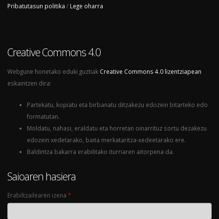
Pribatutasun politika
/
Lege oharra
Creative Commons 4.0
Webgune honetako eduki guztiak
Creative Commons 4.0 lizentziapean
eskaintzen dira:
Partekatu, kopiatu eta birbanatu ditzakezu edozein bitarteko edo
formatutan.
Moldatu, nahasi, eraldatu eta horretan oinarrituz sortu dezakezu
edozein xedetarako, baita merkataritza-xedeetarako ere.
Baldintza bakarra erabilitako iturriaren aitorpena da.
Saioaren hasiera
Erabiltzailearen izena
*