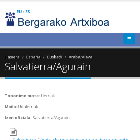
EU
/
ES
Hasiera
España
Euskadi
Araba/Álava
Salvatierra/Agurain
Toponimo mota:
Herriak
Maila:
Udalerriak
Izen ofiziala:
Salvatierra/Agurain
Salvatierra. Venta de una marcena de tierra delante