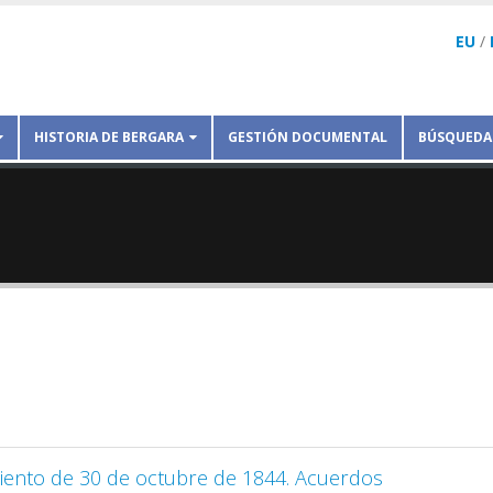
EU
/
HISTORIA DE BERGARA
GESTIÓN DOCUMENTAL
BÚSQUEDA
iento de 30 de octubre de 1844. Acuerdos