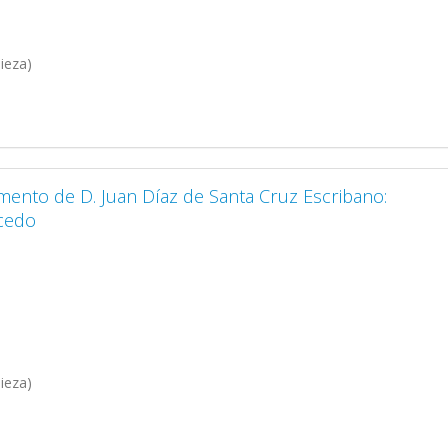
ieza)
amento de D. Juan Díaz de Santa Cruz Escribano:
lcedo
ieza)