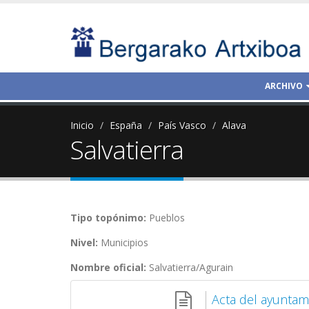
ARCHIVO
Inicio
España
País Vasco
Alava
Salvatierra
Tipo topónimo:
Pueblos
Nivel:
Municipios
Nombre oficial:
Salvatierra/Agurain
Acta del ayuntam