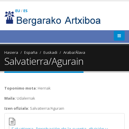
EU
/
ES
Hasiera
España
Euskadi
Araba/Álava
Salvatierra/Agurain
Toponimo mota:
Herriak
Maila:
Udalerriak
Izen ofiziala:
Salvatierra/Agurain
Salvatierra. Aprobación de la cuenta, división y