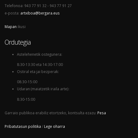
Telefonoa: 943 77 91 32 - 943 77 91 27
e-posta:
artxiboa@bergara.eus
Mapan
ikusi
Ordutegia
Astelehenetik ostegunera:
8:30-13:30 eta 14:30-17:00
Ostiral eta jai bezperak:
08:30-15:00
Udaran (maiatzetik iraila arte):
8:30-15:00
Garraio publikoa erabiliz etortzeko, kontsulta ezazu:
Pesa
Pribatutasun politika
/
Lege oharra