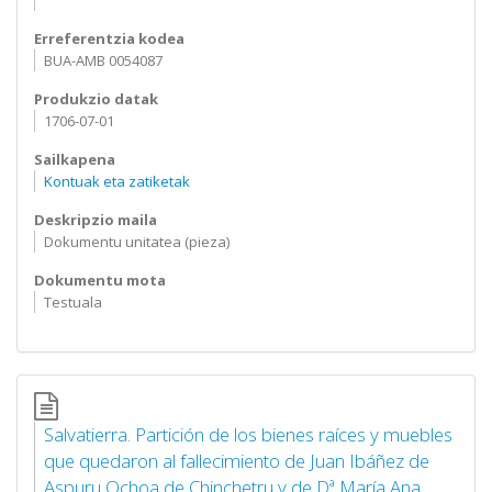
Erreferentzia kodea
BUA-AMB 0054087
Produkzio datak
1706-07-01
Sailkapena
Kontuak eta zatiketak
Deskripzio maila
Dokumentu unitatea (pieza)
Dokumentu mota
Testuala
Salvatierra. Partición de los bienes raíces y muebles
que quedaron al fallecimiento de Juan Ibáñez de
Aspuru Ochoa de Chinchetru y de Dª María Ana