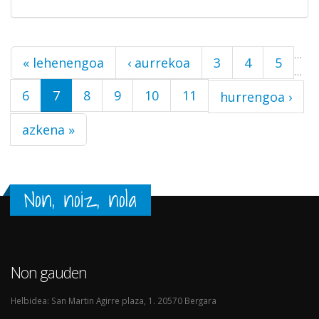
Orriak
…
« lehenengoa
‹ aurrekoa
3
4
5
…
6
7
8
9
10
11
hurrengoa ›
azkena »
Non, noiz, nola
Non gauden
Helbidea: San Martin Agirre plaza, 1. 20570 Bergara