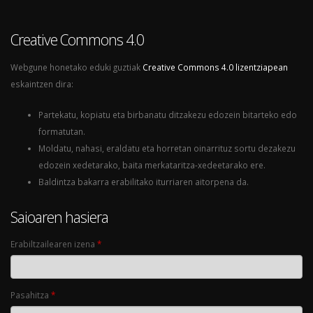
Creative Commons 4.0
Webgune honetako eduki guztiak
Creative Commons 4.0 lizentziapean
eskaintzen dira:
Partekatu, kopiatu eta birbanatu ditzakezu edozein bitarteko edo
formatutan.
Moldatu, nahasi, eraldatu eta horretan oinarrituz sortu dezakezu
edozein xedetarako, baita merkataritza-xedeetarako ere.
Baldintza bakarra erabilitako iturriaren aitorpena da.
Saioaren hasiera
Erabiltzailearen izena
*
Pasahitza
*