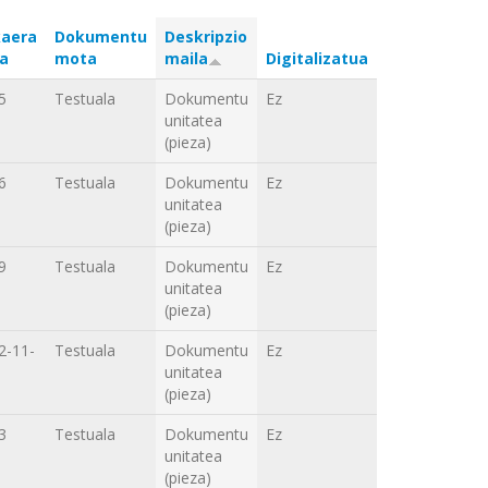
aera
Dokumentu
Deskripzio
a
mota
maila
Digitalizatua
5
Testuala
Dokumentu
Ez
unitatea
(pieza)
6
Testuala
Dokumentu
Ez
unitatea
(pieza)
9
Testuala
Dokumentu
Ez
unitatea
(pieza)
2-11-
Testuala
Dokumentu
Ez
unitatea
(pieza)
3
Testuala
Dokumentu
Ez
unitatea
(pieza)