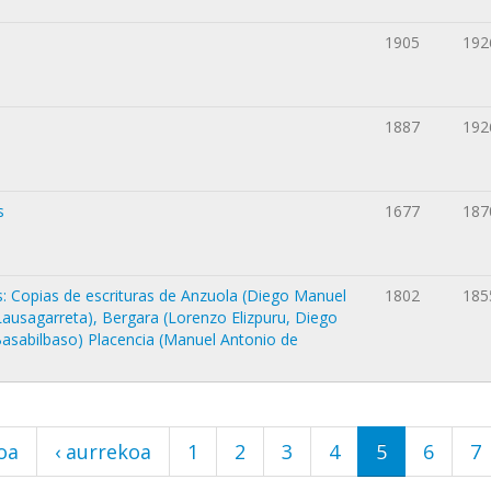
a
1905
192
1887
192
s
1677
187
 Copias de escrituras de Anzuola (Diego Manuel
1802
185
 Lausagarreta), Bergara (Lorenzo Elizpuru, Diego
Basabilbaso) Placencia (Manuel Antonio de
oa
‹ aurrekoa
1
2
3
4
5
6
7