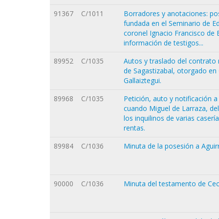
91367
C/1011
Borradores y anotaciones: pos
fundada en el Seminario de E
coronel Ignacio Francisco de 
información de testigos...
89952
C/1035
Autos y traslado del contrato
de Sagastizabal, otorgado en 
Gallaiztegui.
89968
C/1035
Petición, auto y notificación 
cuando Miguel de Larraza, de
los inquilinos de varias case
rentas.
89984
C/1036
Minuta de la posesión a Aguir
90000
C/1036
Minuta del testamento de Ceci