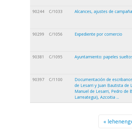
90244
C/1033
Alcances, ajustes de campañ
90299
C/1056
Expediente por comercio
90381
C/1095
Ayuntamiento: papeles suelto
90397
C/1100
Documentación de escribanos:
de Lesarri y Juan Bautista de
Manuel de Lesarri, Pedro de 
Larreategui), Azcoitia ...
Orriak
« leheneng