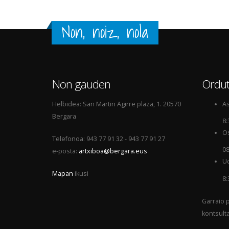
Non, noiz, nola
Non gauden
Ordut
Helbidea: San Martin Agirre plaza, 1. 20570
As
Bergara
8:
Os
Telefonoa: 943 77 91 32 - 943 77 91 27
08
e-posta:
artxiboa@bergara.eus
Ud
Mapan
ikusi
8:
Garraio p
kontsult