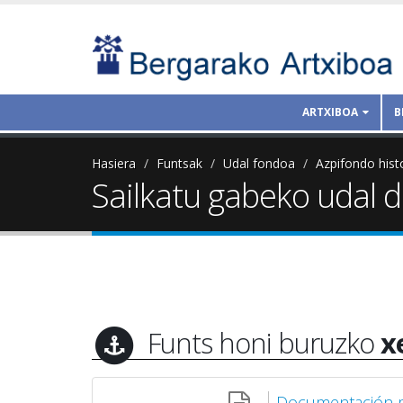
ARTXIBOA
B
Hasiera
Funtsak
Udal fondoa
Azpifondo hist
Sailkatu gabeko udal
Funts honi buruzko
x
Documentación mu