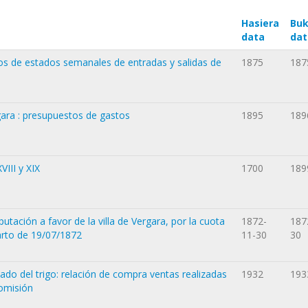
Hasiera
Buk
data
dat
os de estados semanales de entradas y salidas de
1875
187
gara : presupuestos de gastos
1895
189
VIII y XIX
1700
189
utación a favor de la villa de Vergara, por la cuota
1872-
187
arto de 19/07/1872
11-30
30
do del trigo: relación de compra ventas realizadas
1932
193
Comisión