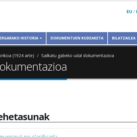
EU
/
ERGARAKO HISTORIA
DOKUMENTUEN KUDEAKETA
BILATZAILEA
orikoa (1924 arte)
Sailkatu gabeko udal dokumentazioa
 dokumentazioa
ehetasunak
nicipal no clasificada