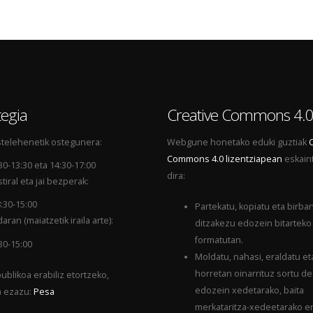
egia
Creative Commons 4.
telehenetik ostegunera:
Webgune honetako eduki guztiak
Commons 4.0 lizentziapean
eskain
30-13:30 eta 14:30-17:00
dira:
tiral eta jai bezperak:
:30-15:00
Partekatu, kopiatu eta birba
aran (maiatzetik iraila arte):
ditzakezu edozein bitarteko
formatutan.
30-15:00
Moldatu, nahasi, eraldatu et
horretan oinarrituz sortu d
ublikoa erabiliz etortzeko,
edozein xedetarako, baita
a ezazu:
Pesa
merkataritza-xedeetarako er