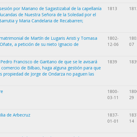
esión por Mariano de Sagastizabal de la capellanía
1813
181
ducandas de Nuestra Señora de la Soledad por el
Barrutia y Maria Candelaria de Recabarren;
 matrimonial de Martín de Lugaris Aristi y Tomasa
1802-
180
Oñate, a petición de su nieto Ignacio de
12-06
07
a Pedro Francisco de Garitano de que se le avisará
1839
183
l comercio de Bilbao, haga alguna gestión para que
rías propiedad de Jorge de Ondarza no paguen las
re
1800-
180
03-11
29
lia de Arbecruz
1837-
183
01-01
14