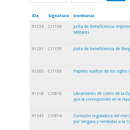
IDa
Signatura
Izenburua
91234
C/1158
Junta de Beneficencia: impres
Militares
91251
C/1159
Junta de beneficiencia de Ber
91300
C/1169
Papeles sueltos de los siglos X
91318
C/0816
Libramiento de cobro de la Dip
que le correspondió en le rep
91343
C/0814
Comisión reguladora del merca
por Vergara y remitidas a la 