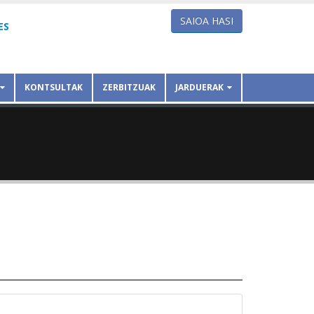
SAIOA HASI
ES
KONTSULTAK
ZERBITZUAK
JARDUERAK