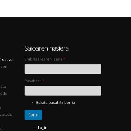
0
Saioaren hasiera
Erabiltzailearen izena
*
Creative
tzen
Pasahitza
*
natu
 edo
Eskatu pasahitz berria
a
ezakezu
Login
e.