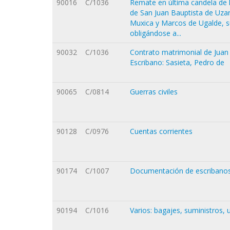
90016
C/1036
Remate en última candela de l
de San Juan Bauptista de Uzarr
Muxica y Marcos de Ugalde, su
obligándose a...
90032
C/1036
Contrato matrimonial de Juan
Escribano: Sasieta, Pedro de
90065
C/0814
Guerras civiles
90128
C/0976
Cuentas corrientes
90174
C/1007
Documentación de escribanos: p
90194
C/1016
Varios: bagajes, suministros, 