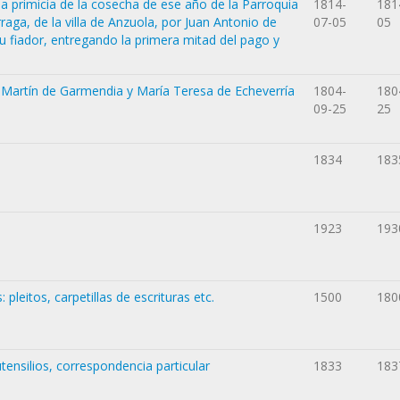
a primicia de la cosecha de ese año de la Parroquia
1814-
181
aga, de la villa de Anzuola, por Juan Antonio de
07-05
05
 fiador, entregando la primera mitad del pago y
 Martín de Garmendia y María Teresa de Echeverría
1804-
180
09-25
25
1834
183
1923
193
leitos, carpetillas de escrituras etc.
1500
180
utensilios, correspondencia particular
1833
183