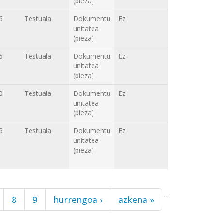
(pieza)
6
Testuala
Dokumentu
Ez
unitatea
(pieza)
6
Testuala
Dokumentu
Ez
unitatea
(pieza)
0
Testuala
Dokumentu
Ez
unitatea
(pieza)
5
Testuala
Dokumentu
Ez
unitatea
(pieza)
…
8
9
hurrengoa ›
azkena »