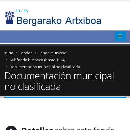
EU
/
ES
Inicio
Fondos
Fondo municipal
Subfondo histórico (hasta 1924)
Documentación municipal no clasificada
Documentación municipal
no clasificada