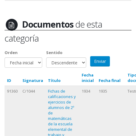
Documentos
de esta
categoría
Orden
Sentido
Fecha
Tip
ID
Signatura
Título
inicial
Fecha final
doc
91360
C/1044
Fichas de
1934
1935
Test
calificaciones y
ejercicios de
alumnos de 2º
de
matemáticas
de la escuela
elemental de
trabajo y