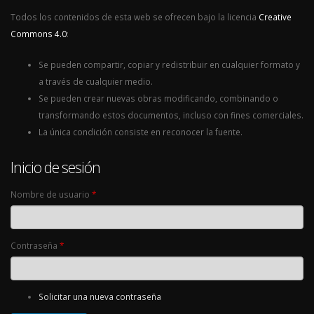
Todos los contenidos de esta web se ofrecen bajo la licencia
Creative
Commons 4.0
:
Se pueden compartir, copiar y redistribuir en cualquier formato y
a través de cualquier medio.
Se pueden crear nuevas obras modificando, combinando o
transformando estos documentos, incluso con fines comerciales.
La única condición consiste en reconocer la fuente.
Inicio de sesión
Nombre de usuario
*
Contraseña
*
Solicitar una nueva contraseña