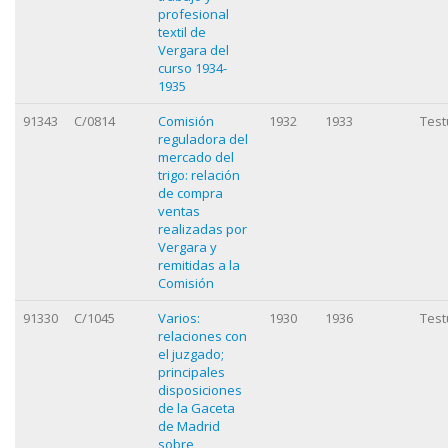
profesional
textil de
Vergara del
curso 1934-
1935
91343
C/0814
Comisión
1932
1933
Test
reguladora del
mercado del
trigo: relación
de compra
ventas
realizadas por
Vergara y
remitidas a la
Comisión
91330
C/1045
Varios:
1930
1936
Test
relaciones con
el juzgado;
principales
disposiciones
de la Gaceta
de Madrid
sobre