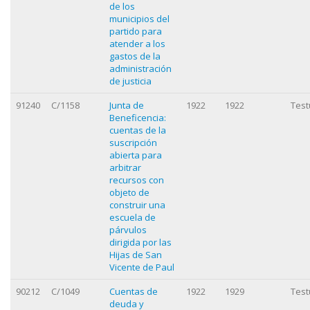
de los
municipios del
partido para
atender a los
gastos de la
administración
de justicia
91240
C/1158
Junta de
1922
1922
Test
Beneficencia:
cuentas de la
suscripción
abierta para
arbitrar
recursos con
objeto de
construir una
escuela de
párvulos
dirigida por las
Hijas de San
Vicente de Paul
90212
C/1049
Cuentas de
1922
1929
Test
deuda y