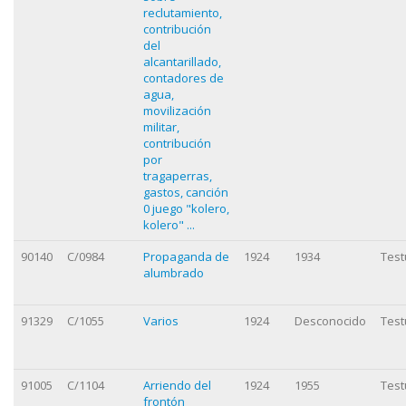
reclutamiento,
contribución
del
alcantarillado,
contadores de
agua,
movilización
militar,
contribución
por
tragaperras,
gastos, canción
0 juego "kolero,
kolero" ...
90140
C/0984
Propaganda de
1924
1934
Test
alumbrado
91329
C/1055
Varios
1924
Desconocido
Test
91005
C/1104
Arriendo del
1924
1955
Test
frontón