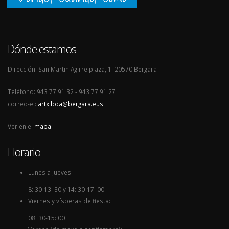
Dónde estamos
Dirección: San Martin Agirre plaza, 1. 20570 Bergara
Teléfono: 943 77 91 32 - 943 77 91 27
correo-e.:
artxiboa@bergara.eus
Ver en el
mapa
Horario
Lunes a jueves:
8: 30-13: 30 y 14: 30-17: 00
Viernes y vísperas de fiesta:
08: 30-15: 00