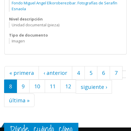
Fondo Miguel Angel Elkoroberezibar. Fotografías de Serafín
Esnaola
Nivel descripción
Unidad documental (pieza)
Tipo de documento
Imagen
Páginas
…
« primera
‹ anterior
4
5
6
7
…
8
9
10
11
12
siguiente ›
última »
Dónde, cuándo, cómo