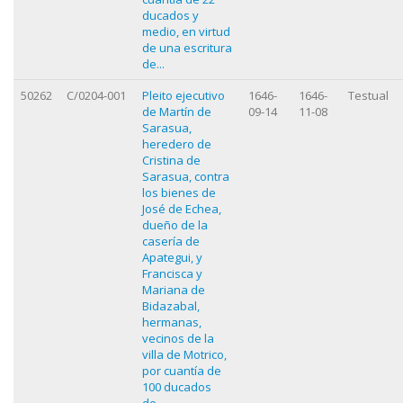
ducados y
medio, en virtud
de una escritura
de...
50262
C/0204-001
Pleito ejecutivo
1646-
1646-
Testual
de Martín de
09-14
11-08
Sarasua,
heredero de
Cristina de
Sarasua, contra
los bienes de
José de Echea,
dueño de la
casería de
Apategui, y
Francisca y
Mariana de
Bidazabal,
hermanas,
vecinos de la
villa de Motrico,
por cuantía de
100 ducados
de...