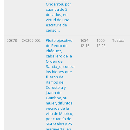
Ondarroa, por
cuantía de 5
ducados, en
virtud de una
escritura de
censo....
50378
C/0209-002
Pleito ejecutivo
1654-
1660-
Testual
de Pedro de
12-16
12-23
Idiáquez,
caballero de la
Orden de
Santiago, contra
los bienes que
fueron de
Ramos de
Corostola y
Juana de
Gamboa, su
mujer, difuntos,
vecinos de la
villa de Motrico,
por cuantía de
564 reales y 25
maravedís, en