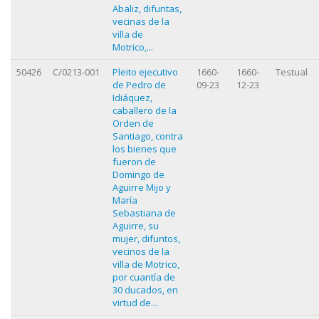
Abaliz, difuntas,
vecinas de la
villa de
Motrico,...
50426
C/0213-001
Pleito ejecutivo
1660-
1660-
Testual
de Pedro de
09-23
12-23
Idiáquez,
caballero de la
Orden de
Santiago, contra
los bienes que
fueron de
Domingo de
Aguirre Mijo y
María
Sebastiana de
Aguirre, su
mujer, difuntos,
vecinos de la
villa de Motrico,
por cuantía de
30 ducados, en
virtud de...