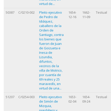
virtud de...
50387
C/0210-002
Pleito ejecutivo
1654-
1662-
Testual
de Pedro de
12-16
11-09
Idiáquez,
caballero de la
Orden de
Santiago, contra
los bienes que
fueron de Juan
de Goizueta e
Inesa de
Lizundia,
difuntos,
vecinos de la
villa de Motrico,
por cuantía de
69 reales y 25
maravedís, en
virtud de una...
51207
C/0254-003
Pleito ejecutivo
1653-
1654-
Testual
de Simón de
02-04
09-24
Mizquia,
presbítero y