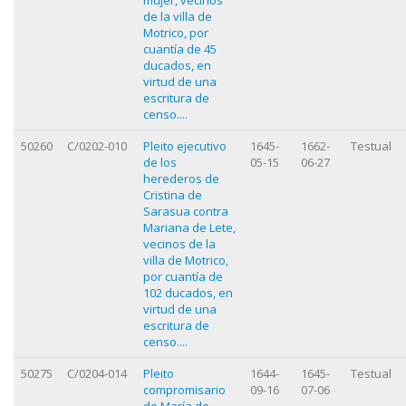
de la villa de
Motrico, por
cuantía de 45
ducados, en
virtud de una
escritura de
censo....
50260
C/0202-010
Pleito ejecutivo
1645-
1662-
Testual
de los
05-15
06-27
herederos de
Cristina de
Sarasua contra
Mariana de Lete,
vecinos de la
villa de Motrico,
por cuantía de
102 ducados, en
virtud de una
escritura de
censo....
50275
C/0204-014
Pleito
1644-
1645-
Testual
compromisario
09-16
07-06
de María de