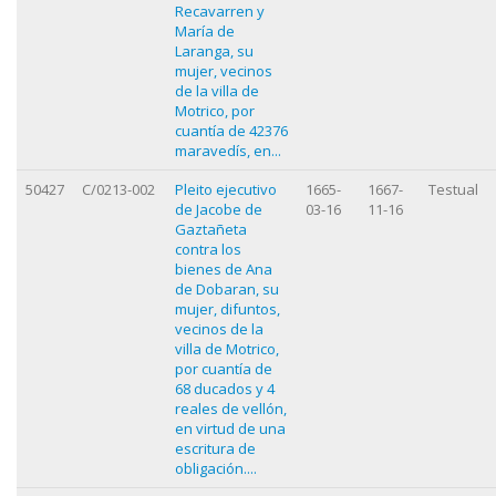
Recavarren y
María de
Laranga, su
mujer, vecinos
de la villa de
Motrico, por
cuantía de 42376
maravedís, en...
50427
C/0213-002
Pleito ejecutivo
1665-
1667-
Testual
de Jacobe de
03-16
11-16
Gaztañeta
contra los
bienes de Ana
de Dobaran, su
mujer, difuntos,
vecinos de la
villa de Motrico,
por cuantía de
68 ducados y 4
reales de vellón,
en virtud de una
escritura de
obligación....