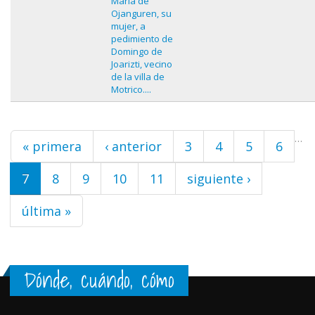
María de
Ojanguren, su
mujer, a
pedimiento de
Domingo de
Joarizti, vecino
de la villa de
Motrico....
Páginas
…
« primera
‹ anterior
3
4
5
6
7
8
9
10
11
siguiente ›
última »
Dónde, cuándo, cómo