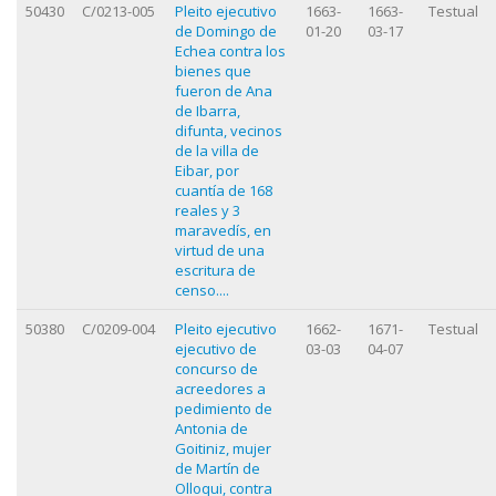
50430
C/0213-005
Pleito ejecutivo
1663-
1663-
Testual
de Domingo de
01-20
03-17
Echea contra los
bienes que
fueron de Ana
de Ibarra,
difunta, vecinos
de la villa de
Eibar, por
cuantía de 168
reales y 3
maravedís, en
virtud de una
escritura de
censo....
50380
C/0209-004
Pleito ejecutivo
1662-
1671-
Testual
ejecutivo de
03-03
04-07
concurso de
acreedores a
pedimiento de
Antonia de
Goitiniz, mujer
de Martín de
Olloqui, contra