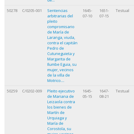
50278
C/0205-001
Sentencias
1645-
1651-
Testual
arbitrarias del
07-10
07-15
pleito
compromisario
de María de
Laranga, viuda,
contra el capitán
Pedro de
Cutuneguieta y
Margarita de
Ilumbe Eguia, su
mujer, vecinos
de la villa de
Motrico....
50259
C/0202-009
Pleito ejecutivo
1645-
1647-
Testual
de Mariana de
05-15
08-21
Leizaola contra
los bienes de
Martín de
Urquiaga y
María de
Corostola, su
mujer, vecinos