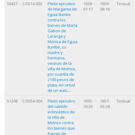
50437
C/0214-002
Pleito ejecutivo
1658-
1659-
Testual
de Margarita de
07-17
08-16
Eguia Ilumbe
contra los
bienes de María
Gabon de
Laranga y
Mónica de Eguia
Ilumbe, su
madre y
hermana,
vecinas de la
villa de Motrico,
por cuantía de
2100 pesos de
plata, en virtud
de un auto....
51208
C/0254-004
Pleito ejecutivo
1655-
1657-
Testual
del cabildo
10-25
03-28
eclesiástico de
la villa de
Motrico contra
los bienes que
fueron de