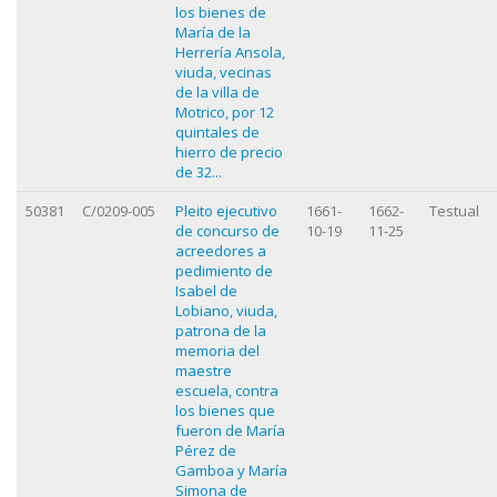
los bienes de
María de la
Herrería Ansola,
viuda, vecinas
de la villa de
Motrico, por 12
quintales de
hierro de precio
de 32...
50381
C/0209-005
Pleito ejecutivo
1661-
1662-
Testual
de concurso de
10-19
11-25
acreedores a
pedimiento de
Isabel de
Lobiano, viuda,
patrona de la
memoria del
maestre
escuela, contra
los bienes que
fueron de María
Pérez de
Gamboa y María
Simona de