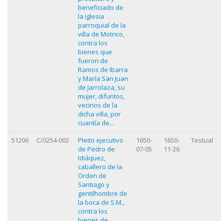
beneficiado de
la iglesia
parroquial de la
villa de Motrico,
contra los
bienes que
fueron de
Ramos de Ibarra
y María San Juan
de Jarrolaza, su
mujer, difuntos,
vecinos de la
dicha villa, por
cuantía de...
51206
C/0254-002
Pleito ejecutivo
1650-
1650-
Testual
de Pedro de
07-05
11-26
Idiáquez,
caballero de la
Orden de
Santiago y
gentilhombre de
la boca de S.M.,
contra los
bienes de