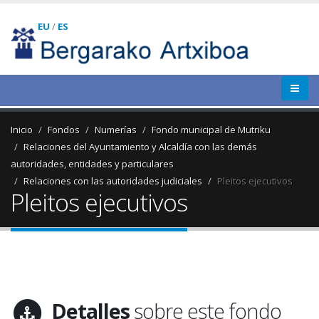
EU
/
ES
Inicio
Fondos
Numerías
Fondo municipal de Mutriku
Relaciones del Ayuntamiento y Alcaldía con las demás
autoridades, entidades y particulares
Relaciones con las autoridades judiciales
Pleitos ejecutivos
Pleitos ejecutivos
Detalles
sobre este fondo