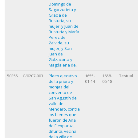
Domingo de
Sagarzurieta y
Gracia de
Busturia, su
mujer, y Juan de
Busturia y María
Pérez de
Zalvide, su
mujer, y San
Juan de
Galzacorta y
Magdalena de...
50355
C/0207-003
Pleito ejecutivo
1655-
1658-
Testual
de la priora y
01-14
06-18
monjas del
convento de
San Agustín del
valle de
Mendaro, contra
los bienes que
fueron de Ana
de Elexpurua,
difunta, vecina
de la villa de