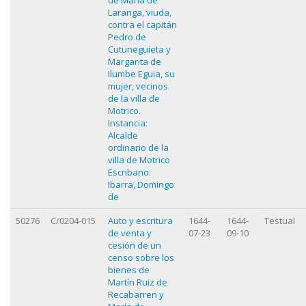
Laranga, viuda,
contra el capitán
Pedro de
Cutuneguieta y
Margarita de
Ilumbe Eguia, su
mujer, vecinos
de la villa de
Motrico.
Instancia:
Alcalde
ordinario de la
villa de Motrico
Escribano:
Ibarra, Domingo
de
50276
C/0204-015
Auto y escritura
1644-
1644-
Testual
de venta y
07-23
09-10
cesión de un
censo sobre los
bienes de
Martín Ruiz de
Recabarren y