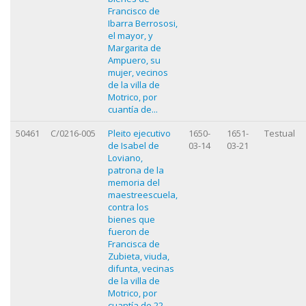
Francisco de
Ibarra Berrososi,
el mayor, y
Margarita de
Ampuero, su
mujer, vecinos
de la villa de
Motrico, por
cuantía de...
50461
C/0216-005
Pleito ejecutivo
1650-
1651-
Testual
de Isabel de
03-14
03-21
Loviano,
patrona de la
memoria del
maestreescuela,
contra los
bienes que
fueron de
Francisca de
Zubieta, viuda,
difunta, vecinas
de la villa de
Motrico, por
cuantía de 22