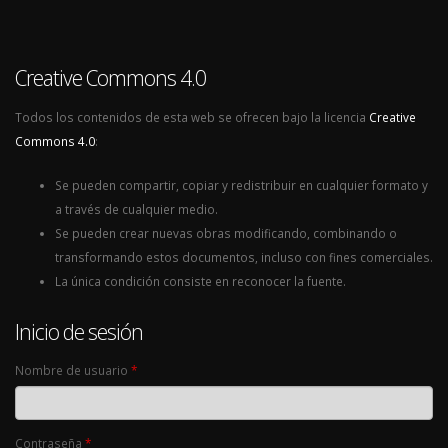
Creative Commons 4.0
Todos los contenidos de esta web se ofrecen bajo la licencia
Creative
Commons 4.0
:
Se pueden compartir, copiar y redistribuir en cualquier formato y
a través de cualquier medio.
Se pueden crear nuevas obras modificando, combinando o
transformando estos documentos, incluso con fines comerciales.
La única condición consiste en reconocer la fuente.
Inicio de sesión
Nombre de usuario
*
Contraseña
*