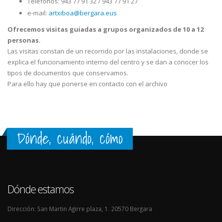
Teléfonos: 943 77 91 32 / 943 77 91 27
e-mail:
artxiboa@bergara.eus
Ofrecemos visitas guiadas a grupos organizados de 10 a 12
personas.
Las visitas constan de un recorrido por las instalaciones, donde se
explica el funcionamiento interno del centro y se dan a conocer los
tipos de documentos que conservamos.
Para ello hay que ponerse en contacto con el archivo
Dónde, cuándo, cómo
Dónde estamos
Dirección: San Martin Agirre plaza, 1. 20570 Bergara