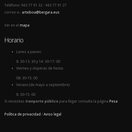
Teléfono: 943 77 91 32 - 943 77 91 27
correo-e.:
artxiboa@bergara.eus
Ver en el
mapa
Horario
Lunes a jueves:
8: 30-13: 30 y 14: 30-17: 00
Viernes y vísperas de fiesta:
08: 30-15: 00
Verano (de mayo a septiembre):
8: 30-15: 00
Si necesitas
tranporte público
para llegar consulta la página
Pesa
Política de privacidad
/
Aviso legal