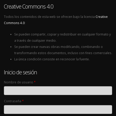
Creative Commons 4.0
Todos los contenidos de esta web se ofrecen bajo la licencia
Creative
Commons 4.0
:
Se pueden compartir, copiar y redistribuir en cualquier formato y
a través de cualquier medio.
Se pueden crear nuevas obras modificando, combinando o
transformando estos documentos, incluso con fines comerciales.
La única condición consiste en reconocer la fuente.
Inicio de sesión
Nombre de usuario
*
Contraseña
*