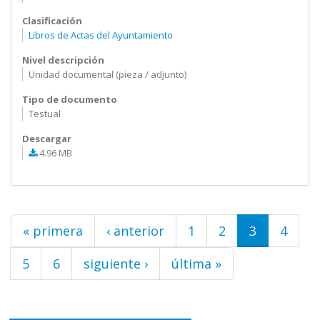
Clasificación
Libros de Actas del Ayuntamiento
Nivel descripción
Unidad documental (pieza / adjunto)
Tipo de documento
Testual
Descargar
4.96 MB
Páginas
« primera
‹ anterior
1
2
3
4
5
6
siguiente ›
última »