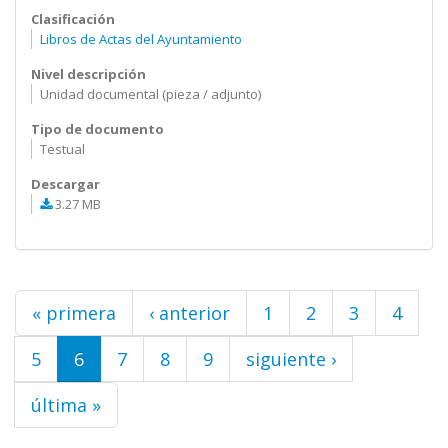
Clasificación
Libros de Actas del Ayuntamiento
Nivel descripción
Unidad documental (pieza / adjunto)
Tipo de documento
Testual
Descargar
3.27 MB
Páginas
« primera
‹ anterior
1
2
3
4
5
6
7
8
9
siguiente ›
última »