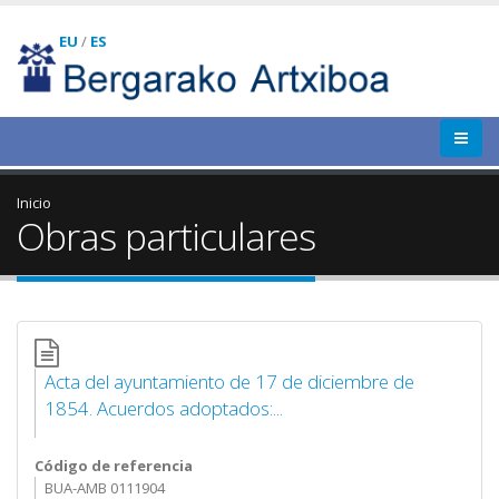
EU
/
ES
Inicio
Obras particulares
Acta del ayuntamiento de 17 de diciembre de
1854. Acuerdos adoptados:...
Código de referencia
BUA-AMB 0111904