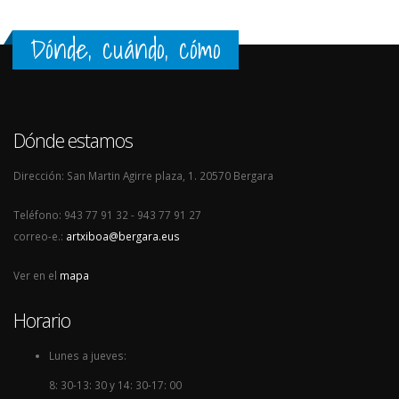
Dónde, cuándo, cómo
Dónde estamos
Dirección: San Martin Agirre plaza, 1. 20570 Bergara
Teléfono: 943 77 91 32 - 943 77 91 27
correo-e.:
artxiboa@bergara.eus
Ver en el
mapa
Horario
Lunes a jueves:
8: 30-13: 30 y 14: 30-17: 00