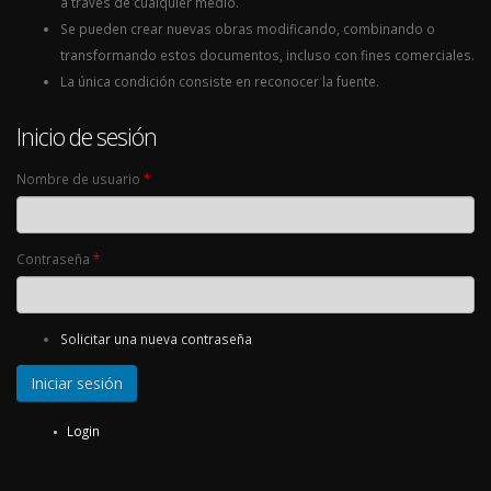
a través de cualquier medio.
Se pueden crear nuevas obras modificando, combinando o
transformando estos documentos, incluso con fines comerciales.
La única condición consiste en reconocer la fuente.
Inicio de sesión
Nombre de usuario
*
Contraseña
*
Solicitar una nueva contraseña
Login