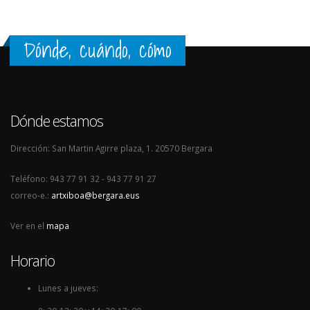
Dónde, cuándo, cómo
Dónde estamos
Dirección: San Martin Agirre plaza, 1. 20570 Bergara
Teléfono: 943 77 91 32 - 943 77 91 27
correo-e.:
artxiboa@bergara.eus
Ver en el
mapa
Horario
Lunes a jueves: