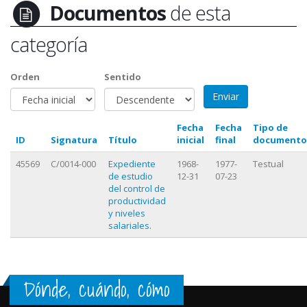
Documentos
de esta
categoría
Orden
Sentido
Fecha
Fecha
Tipo de
ID
Signatura
Título
inicial
final
documento
45569
C/0014-000
Expediente
1968-
1977-
Testual
de estudio
12-31
07-23
del control de
productividad
y niveles
salariales.
Dónde, cuándo, cómo