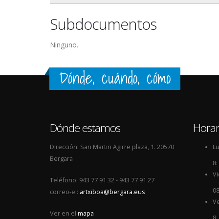
Subdocumentos
Ninguno.
Dónde, cuándo, cómo
Dónde estamos
Horar
Dirección: San Martin Agirre plaza, 1. 20570
Lu
Bergara
8:
Vi
Teléfono: 943 77 91 32 - 943 77 91 27
08
correo-e.:
artxiboa@bergara.eus
Ve
Ver en el
mapa
8: