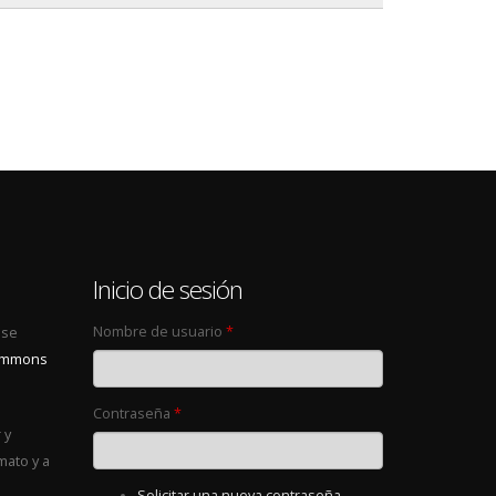
0
Inicio de sesión
Nombre de usuario
*
 se
Commons
Contraseña
*
 y
mato y a
Solicitar una nueva contraseña