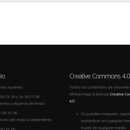
io
Creative Commons 4.
nes a jueves:
Todos los contenidos de esta web
ofrecen bajo la licencia
Creative 
 30-13: 30 y 14: 30-17: 00
4.0
:
ernes y vísperas de fiesta:
: 30-15: 00
Se pueden compartir, copiar
rano (de mayo a septiembre):
redistribuir en cualquier for
través de cualquier medio.
 30-15: 00