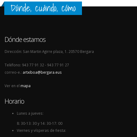
Dónde, cuándo, cómo
Dónde estamos
Dirección: San Martin Agirre plaza, 1. 20570 Bergara
Teléfono: 943 77 91 32 - 943 77 91 27
correo-e.:
artxiboa@bergara.eus
Ver en el
mapa
Horario
Lunes a jueves:
8: 30-13: 30 y 14: 30-17: 00
Viernes y vísperas de fiesta: