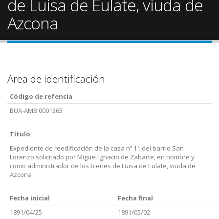
de Luisa de Eulate, viuda de
Azcona
Area de identificación
Código de refencia
BUA-AMB 0001365
Título
Expediente de reedificación de la casa nº 11 del barrio San
Lorenzo solicitado por Miguel Ignacio de Zabarte, en nombre y
como administrador de los bienes de Luisa de Eulate, viuda de
Azcona
Fecha inicial
Fecha final
1891/04/25
1891/05/02