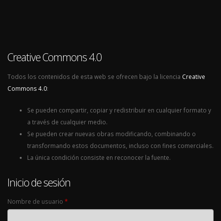
Creative Commons 4.0
Todos los contenidos de esta web se ofrecen bajo la licencia
Creative
Commons 4.0
:
Se pueden compartir, copiar y redistribuir en cualquier formato y
a través de cualquier medio.
Se pueden crear nuevas obras modificando, combinando o
transformando estos documentos, incluso con fines comerciales.
La única condición consiste en reconocer la fuente.
Inicio de sesión
Nombre de usuario
*