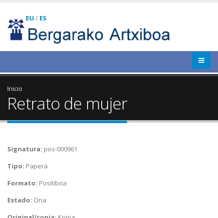
EU
/
ES
Inicio
Retrato de mujer
Signatura:
pos-000961
Tipo:
Papera
Formato:
Positiboa
Estado:
Ona
Original/copia:
Kopia