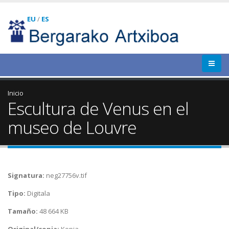
EU
/
ES
Inicio
Escultura de Venus en el
museo de Louvre
Signatura:
neg27756v.tif
Tipo:
Digitala
Tamaño:
48 664 KB
Original/copia:
Kopia