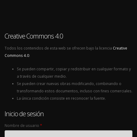
Creative Commons 4.0
Todos los contenidos de esta web se ofrecen bajo la licencia
Creative
Commons 4.0
:
Se pueden compartir, copiar y redistribuir en cualquier formato y
a través de cualquier medio.
Se pueden crear nuevas obras modificando, combinando o
transformando estos documentos, incluso con fines comerciales.
La única condición consiste en reconocer la fuente.
Inicio de sesión
Nombre de usuario
*