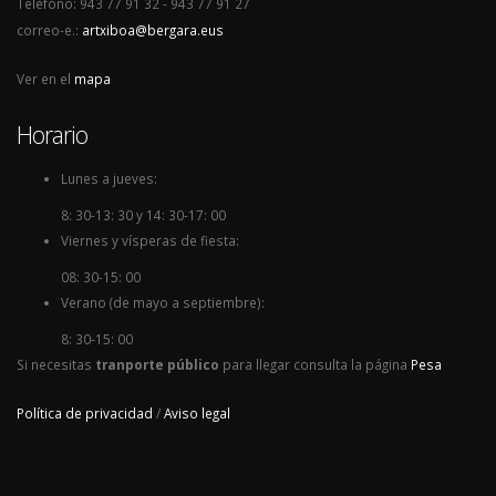
Teléfono: 943 77 91 32 - 943 77 91 27
correo-e.:
artxiboa@bergara.eus
Ver en el
mapa
Horario
Lunes a jueves:
8: 30-13: 30 y 14: 30-17: 00
Viernes y vísperas de fiesta:
08: 30-15: 00
Verano (de mayo a septiembre):
8: 30-15: 00
Si necesitas
tranporte público
para llegar consulta la página
Pesa
Política de privacidad
/
Aviso legal