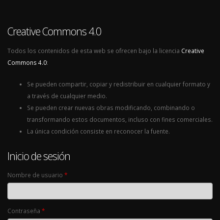
Creative Commons 4.0
Todos los contenidos de esta web se ofrecen bajo la licencia
Creative
Commons 4.0
:
Se pueden compartir, copiar y redistribuir en cualquier formato y
a través de cualquier medio.
Se pueden crear nuevas obras modificando, combinando o
transformando estos documentos, incluso con fines comerciales.
La única condición consiste en reconocer la fuente.
Inicio de sesión
Nombre de usuario
*
Contraseña
*