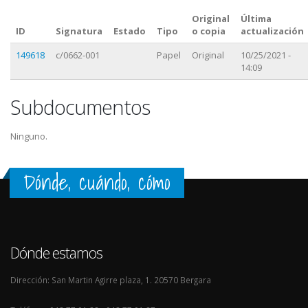
Original
Última
ID
Signatura
Estado
Tipo
o copia
actualización
149618
c/0662-001
Papel
Original
10/25/2021 -
14:09
Subdocumentos
Ninguno.
Dónde, cuándo, cómo
Dónde estamos
Dirección: San Martin Agirre plaza, 1. 20570 Bergara