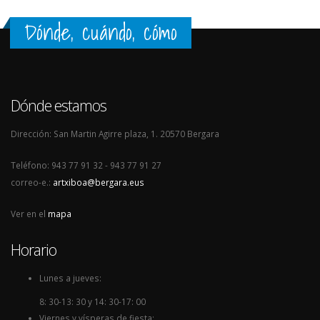
Dónde, cuándo, cómo
Dónde estamos
Dirección: San Martin Agirre plaza, 1. 20570 Bergara
Teléfono: 943 77 91 32 - 943 77 91 27
correo-e.:
artxiboa@bergara.eus
Ver en el
mapa
Horario
Lunes a jueves:
8: 30-13: 30 y 14: 30-17: 00
Viernes y vísperas de fiesta: