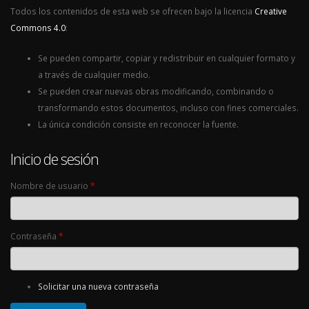
Todos los contenidos de esta web se ofrecen bajo la licencia
Creative
Commons 4.0
:
Se pueden compartir, copiar y redistribuir en cualquier formato y
a través de cualquier medio.
Se pueden crear nuevas obras modificando, combinando o
transformando estos documentos, incluso con fines comerciales.
La única condición consiste en reconocer la fuente.
Inicio de sesión
Nombre de usuario
*
Contraseña
*
Solicitar una nueva contraseña