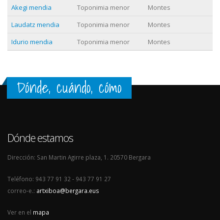
Akegi mendia
Toponimia menor
Montes
Laudatz mendia
Toponimia menor
Montes
Idurio mendia
Toponimia menor
Montes
Dónde, cuándo, cómo
Dónde estamos
Dirección: San Martin Agirre plaza, 1. 20570 Bergara
Teléfono: 943 77 91 32 - 943 77 91 27
correo-e.:
artxiboa@bergara.eus
Ver en el
mapa