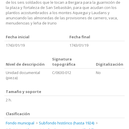
de los seis soldados que le tocan a Bergara para la guarnición de
la plaza y fortaleza de San Sebastián, para que acudan con los
plantíos acostumbrados a los montes Aquiegui y Laudans y
anunciando las almonedas de las provisiones de carnero, vaca,
menudencias y leña de Irurio
Fecha inicial
Fecha final
1743/01/19
1743/01/19
Signatura
Nivel de descripción
topográfica
Digitalización
Unidad documental
C/0630-012
No
(pieza)
Tamaño y soporte
2 h.
Clasificación
Fondo municipal
Subfondo histórico (hasta 1924)