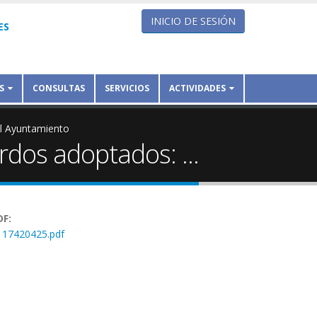
INICIO DE SESIÓN
ES
S
CONSULTAS
SERVICIOS
ACTIVIDADES
el Ayuntamiento
rdos adoptados: ...
DF:
17420425.pdf