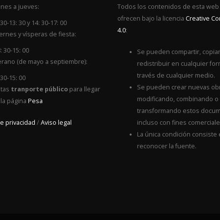
nes a jueves:
Todos los contenidos de esta web
ofrecen bajo la licencia
Creative 
 30-13: 30 y 14: 30-17: 00
4.0
:
ernes y vísperas de fiesta:
: 30-15: 00
Se pueden compartir, copiar
rano (de mayo a septiembre):
redistribuir en cualquier for
través de cualquier medio.
 30-15: 00
Se pueden crear nuevas ob
itas
tranporte público
para llegar
modificando, combinando o
 la página
Pesa
transformando estos docum
de privacidad
/
Aviso legal
incluso con fines comerciale
La única condición consiste
reconocer la fuente.