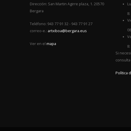
Dirección: San Martin Agirre plaza, 1. 20570
Lu
Bergara
8:
Vi
Teléfono: 943 77 91 32 - 943 77 91 27
08
correo-e.:
artxiboa@bergara.eus
Ve
Ver en el
mapa
8:
Si neces
consulta
Política 