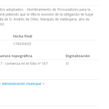
erdos adoptados: - Nombramiento de Procuradores para la
di pidiendo que la Villa le exonere de la obligación de bajar
aldía de D. Andrés de Orbe, Marqués de Valdespina, año de
te)
Fecha final
1742/04/25
natura topográfica
Digitalización
07
· comienza en el folio nº 167
Sí
Administración municipal