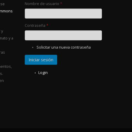
Nombre de usuario
*
 se
Commons
Contraseña
*
 y
mato y a
Solicitar una nueva contraseña
ras
entos,
Login
s.
 en