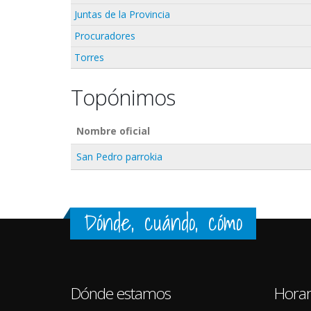
Juntas de la Provincia
Procuradores
Torres
Topónimos
Nombre oficial
San Pedro parrokia
Dónde, cuándo, cómo
Dónde estamos
Horar