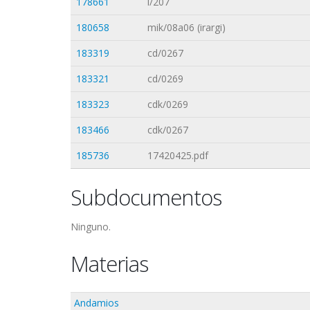
178661
l/207
180658
mik/08a06 (irargi)
183319
cd/0267
183321
cd/0269
183323
cdk/0269
183466
cdk/0267
185736
17420425.pdf
Subdocumentos
Ninguno.
Materias
Andamios