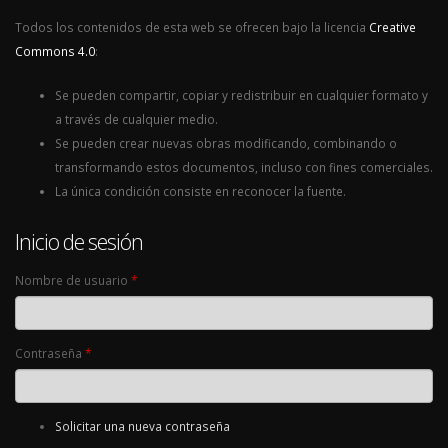
Todos los contenidos de esta web se ofrecen bajo la licencia
Creative
Commons 4.0
:
Se pueden compartir, copiar y redistribuir en cualquier formato y
a través de cualquier medio.
Se pueden crear nuevas obras modificando, combinando o
transformando estos documentos, incluso con fines comerciales.
La única condición consiste en reconocer la fuente.
Inicio de sesión
Nombre de usuario
*
Contraseña
*
Solicitar una nueva contraseña