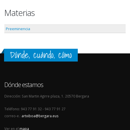
Materias
Preeminencia
Dónde, cuándo, cómo
Dónde estamos
Dirección: San Martin Agirre plaza, 1. 20570 Bergara
Teléfono: 943 77 91 32 - 943 77 91 27
correo-e.:
artxiboa@bergara.eus
Ver en el
mapa