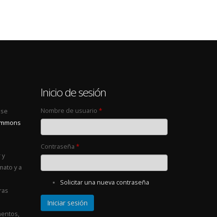
0
Inicio de sesión
Nombre de usuario
*
 se
Commons
Contraseña
*
 y
mato y a
Solicitar una nueva contraseña
ras
entos,