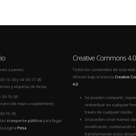
io
Creative Commons 4.
nes a jueves:
Todos los contenidos de esta web
ofrecen bajo la licencia
Creative 
 30-13: 30 y 14: 30-17: 00
4.0
:
ernes y vísperas de fiesta:
: 30-15: 00
Se pueden compartir, copiar
rano (de mayo a septiembre):
redistribuir en cualquier for
través de cualquier medio.
 30-15: 00
Se pueden crear nuevas ob
itas
tranporte público
para llegar
modificando, combinando o
 la página
Pesa
transformando estos docum