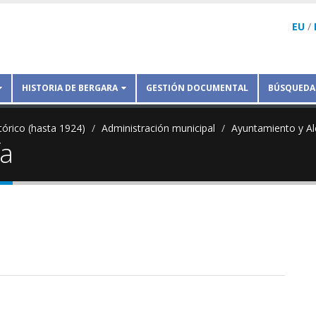
EU
/
HISTORIA DE BERGARA
GESTIÓN DOCUMENTAL
BÚSQUEDA
tórico (hasta 1924)
Administración municipal
Ayuntamiento y Al
ía