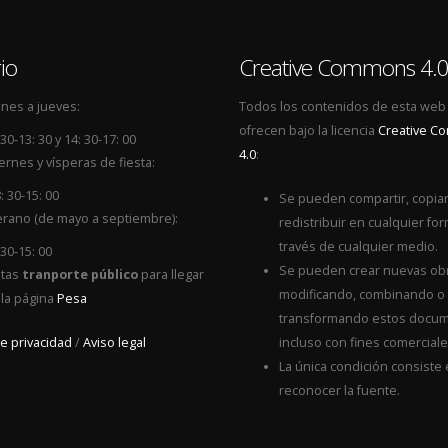
io
Creative Commons 4.
nes a jueves:
Todos los contenidos de esta web
ofrecen bajo la licencia
Creative 
 30-13: 30 y 14: 30-17: 00
4.0
:
ernes y vísperas de fiesta:
: 30-15: 00
Se pueden compartir, copiar
rano (de mayo a septiembre):
redistribuir en cualquier for
través de cualquier medio.
 30-15: 00
Se pueden crear nuevas ob
itas
tranporte público
para llegar
modificando, combinando o
 la página
Pesa
transformando estos docum
de privacidad
/
Aviso legal
incluso con fines comerciale
La única condición consiste
reconocer la fuente.