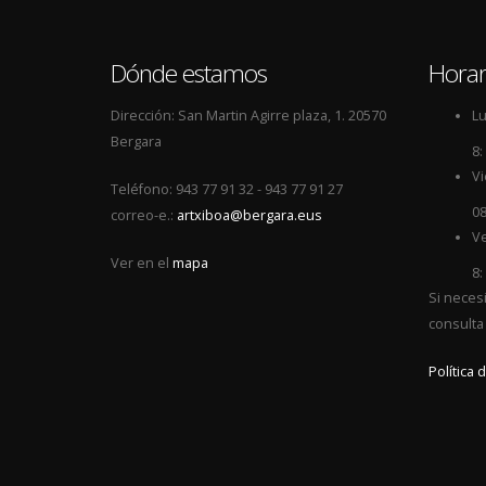
Dónde estamos
Horar
Dirección: San Martin Agirre plaza, 1. 20570
Lu
Bergara
8:
Vi
Teléfono: 943 77 91 32 - 943 77 91 27
08
correo-e.:
artxiboa@bergara.eus
Ve
Ver en el
mapa
8:
Si neces
consulta
Política 