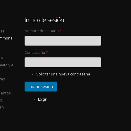
0
Inicio de sesión
Nombre de usuario
*
 se
Commons
Contraseña
*
 y
mato y a
Solicitar una nueva contraseña
ras
entos,
Login
s.
 en