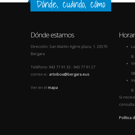
Dónde, cuándo, cómo
Dónde estamos
Horar
Dirección: San Martin Agirre plaza, 1. 20570
Lu
Bergara
8:
Vi
Teléfono: 943 77 91 32 - 943 77 91 27
08
correo-e.:
artxiboa@bergara.eus
Ve
Ver en el
mapa
8:
Si neces
consulta
Política 