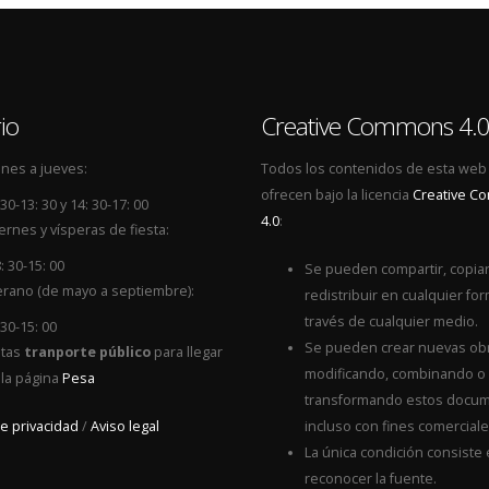
io
Creative Commons 4.
nes a jueves:
Todos los contenidos de esta web
ofrecen bajo la licencia
Creative 
 30-13: 30 y 14: 30-17: 00
4.0
:
ernes y vísperas de fiesta:
: 30-15: 00
Se pueden compartir, copiar
rano (de mayo a septiembre):
redistribuir en cualquier for
través de cualquier medio.
 30-15: 00
Se pueden crear nuevas ob
itas
tranporte público
para llegar
modificando, combinando o
 la página
Pesa
transformando estos docum
de privacidad
/
Aviso legal
incluso con fines comerciale
La única condición consiste
reconocer la fuente.