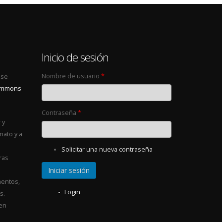
0
Inicio de sesión
Nombre de usuario
*
 se
Commons
Contraseña
*
 y
mato y a
Solicitar una nueva contraseña
ras
entos,
Login
s.
 en