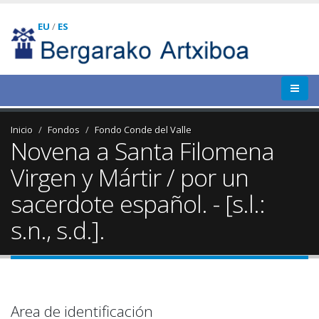
EU
/
ES
Inicio
Fondos
Fondo Conde del Valle
Novena a Santa Filomena
Virgen y Mártir / por un
sacerdote español. - [s.l.:
s.n., s.d.].
Area de identificación