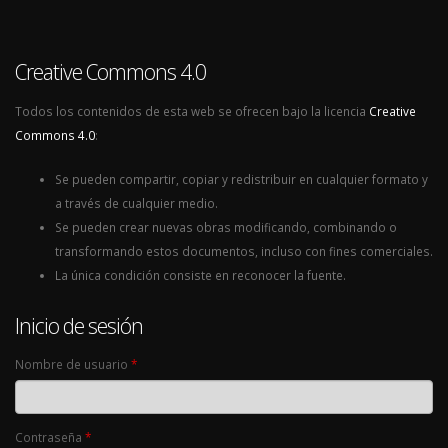
Creative Commons 4.0
Todos los contenidos de esta web se ofrecen bajo la licencia
Creative
Commons 4.0
:
Se pueden compartir, copiar y redistribuir en cualquier formato y
a través de cualquier medio.
Se pueden crear nuevas obras modificando, combinando o
transformando estos documentos, incluso con fines comerciales.
La única condición consiste en reconocer la fuente.
Inicio de sesión
Nombre de usuario
*
Contraseña
*