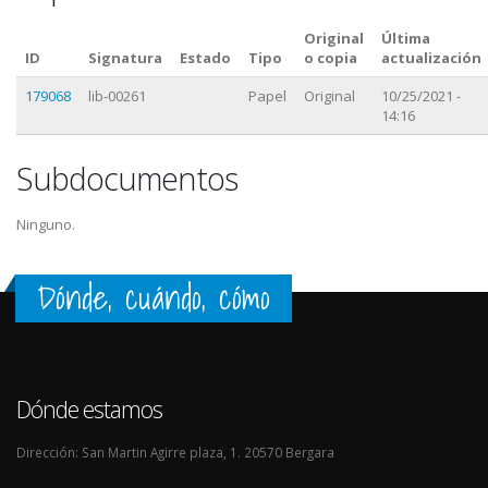
Original
Última
ID
Signatura
Estado
Tipo
o copia
actualización
179068
lib-00261
Papel
Original
10/25/2021 -
14:16
Subdocumentos
Ninguno.
Dónde, cuándo, cómo
Dónde estamos
Dirección: San Martin Agirre plaza, 1. 20570 Bergara