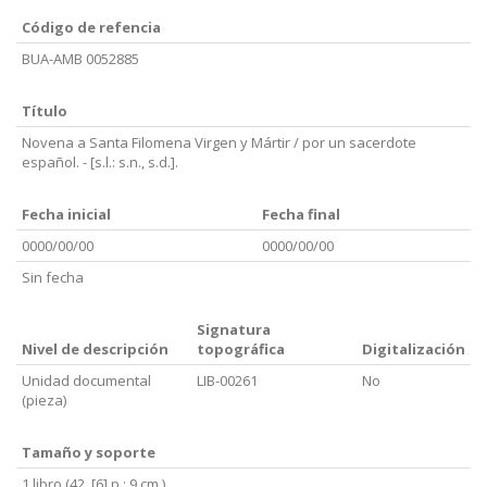
Código de refencia
BUA-AMB 0052885
Título
Novena a Santa Filomena Virgen y Mártir / por un sacerdote
español. - [s.l.: s.n., s.d.].
Fecha inicial
Fecha final
0000/00/00
0000/00/00
Sin fecha
Signatura
Nivel de descripción
topográfica
Digitalización
Unidad documental
LIB-00261
No
(pieza)
Tamaño y soporte
1 libro (42, [6] p.; 9 cm.)