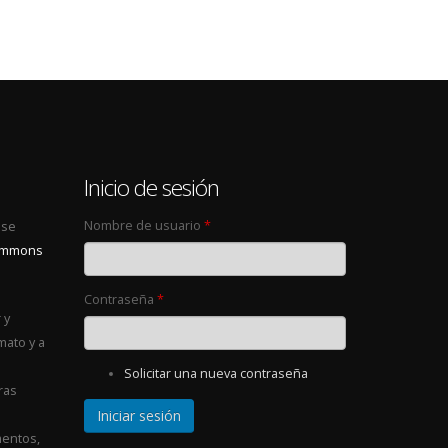
0
Inicio de sesión
Nombre de usuario
*
 se
Commons
Contraseña
*
 y
mato y a
Solicitar una nueva contraseña
ras
entos,