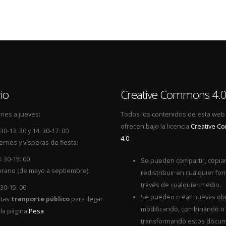
io
Creative Commons 4.
nes a jueves:
Todos los contenidos de esta web
ofrecen bajo la licencia
Creative 
 30-13: 30 y 14: 30-17: 00
4.0
:
ernes y vísperas de fiesta:
: 30-15: 00
Se pueden compartir, copiar
rano (de mayo a septiembre):
redistribuir en cualquier for
través de cualquier medio.
 30-15: 00
Se pueden crear nuevas ob
itas
tranporte público
para llegar
modificando, combinando o
 la página
Pesa
transformando estos docum