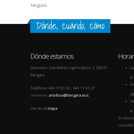
Ninguno.
Dónde, cuándo, cómo
Dónde estamos
Horar
Dirección: San Martin Agirre plaza, 1. 20570
Lu
Bergara
8:
Vi
Teléfono: 943 77 91 32 - 943 77 91 27
08
correo-e.:
artxiboa@bergara.eus
Ve
Ver en el
mapa
8:
Si neces
consulta