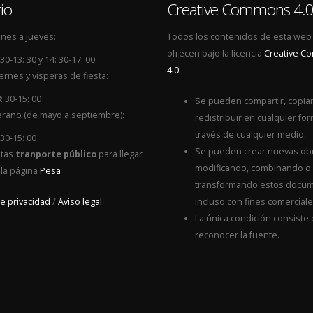
io
Creative Commons 4.
nes a jueves:
Todos los contenidos de esta web
ofrecen bajo la licencia
Creative 
 30-13: 30 y 14: 30-17: 00
4.0
:
ernes y vísperas de fiesta:
: 30-15: 00
Se pueden compartir, copiar
rano (de mayo a septiembre):
redistribuir en cualquier for
través de cualquier medio.
 30-15: 00
Se pueden crear nuevas ob
itas
tranporte público
para llegar
modificando, combinando o
 la página
Pesa
transformando estos docum
de privacidad
/
Aviso legal
incluso con fines comerciale
La única condición consiste
reconocer la fuente.