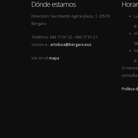
Dónde estamos
Horar
Dirección: San Martin Agirre plaza, 1. 20570
Lu
Bergara
8:
Vi
Teléfono: 943 77 91 32 - 943 77 91 27
08
correo-e.:
artxiboa@bergara.eus
Ve
Ver en el
mapa
8:
Si neces
consulta
Política 