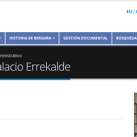
EU
/
HISTORIA DE BERGARA
GESTIÓN DOCUMENTAL
BÚSQUEDA
inistrativo
alacio Errekalde