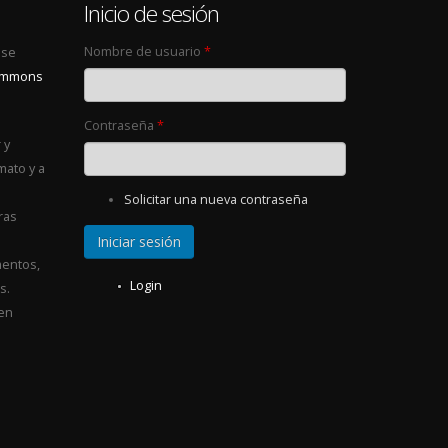
0
Inicio de sesión
Nombre de usuario
*
 se
Commons
Contraseña
*
 y
mato y a
Solicitar una nueva contraseña
ras
entos,
Login
s.
 en