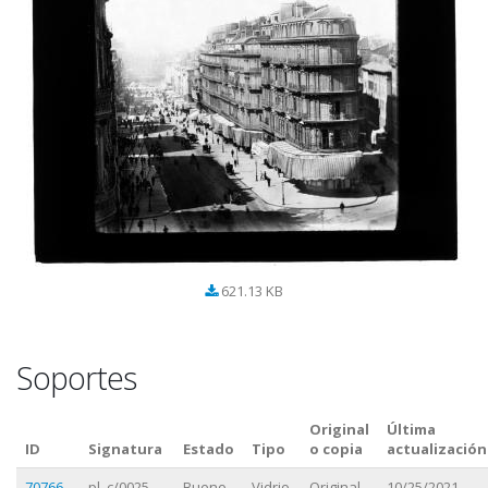
621.13 KB
Soportes
Original
Última
ID
Signatura
Estado
Tipo
o copia
actualización
70766
pl_c/0025
Bueno
Vidrio
Original
10/25/2021 -