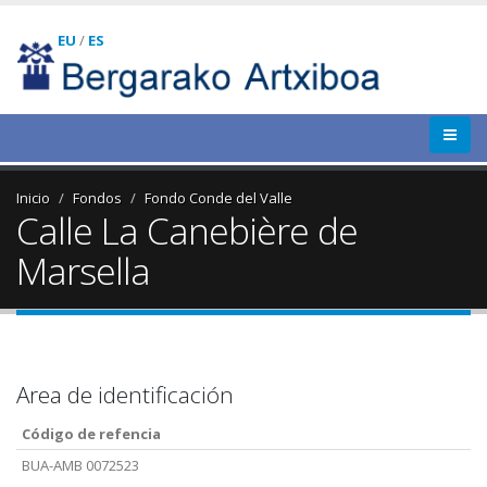
EU
/
ES
Inicio
Fondos
Fondo Conde del Valle
Calle La Canebière de
Marsella
Area de identificación
Código de refencia
BUA-AMB 0072523