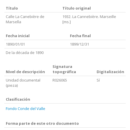
Título
Título original
Calle La Canebière de
1932. La Cannebière. Marseille
Marsella
[ms.]
Fecha inicial
Fecha final
1890/01/01
1899/12/31
De la década de 1890
Signatura
Nivel de descripción
topográfica
Digitalización
Unidad documental
R026065
Sí
(pieza)
Clasificación
Fondo Conde del Valle
Forma parte de este otro documento