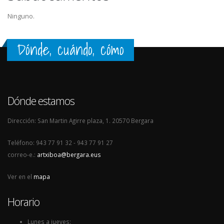
Ninguno.
Dónde, cuándo, cómo
Dónde estamos
Dirección: San Martin Agirre plaza, 1. 20570 Bergara
Teléfono: 943 77 91 32 - 943 77 91 27
correo-e.:
artxiboa@bergara.eus
Ver en el
mapa
Horario
Lunes a jueves: