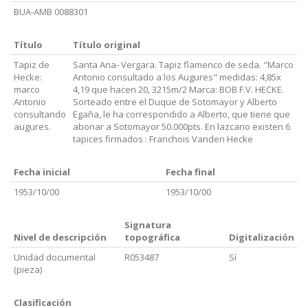
BUA-AMB 0088301
Título
Título original
Tapiz de
Santa Ana- Vergara. Tapiz flamenco de seda. "Marco
Hecke:
Antonio consultado a los Augures" medidas: 4,85x
marco
4,19 que hacen 20, 3215m/2 Marca: BOB F.V. HECKE.
Antonio
Sorteado entre el Duque de Sotomayor y Alberto
consultando
Egaña, le ha correspondido a Alberto, que tiene que
augures.
abonar a Sotomayor 50.000pts. En lazcano existen 6
tapices firmados : Franchois Vanden Hecke
Fecha inicial
Fecha final
1953/10/00
1953/10/00
Signatura
Nivel de descripción
topográfica
Digitalización
Unidad documental
R053487
Sí
(pieza)
Clasificación