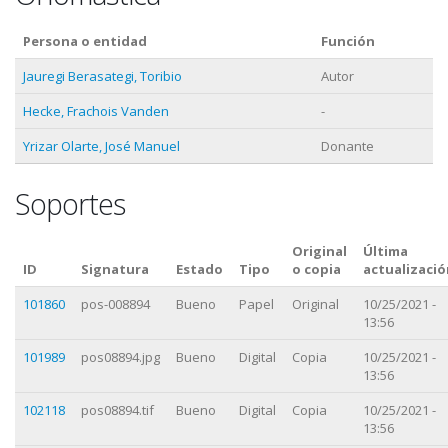
Persona o entidad
Función
Jauregi Berasategi, Toribio
Autor
Hecke, Frachois Vanden
-
Yrizar Olarte, José Manuel
Donante
Soportes
Original
Última
ID
Signatura
Estado
Tipo
o copia
actualizació
101860
pos-008894
Bueno
Papel
Original
10/25/2021 -
13:56
101989
pos08894.jpg
Bueno
Digital
Copia
10/25/2021 -
13:56
102118
pos08894.tif
Bueno
Digital
Copia
10/25/2021 -
13:56