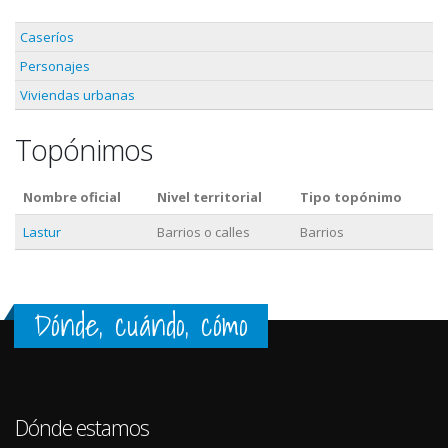
Caseríos
Personajes
Viviendas urbanas
Topónimos
Nombre oficial
Nivel territorial
Tipo topónimo
Lastur
Barrios o calles
Barrios
Dónde, cuándo, cómo
Dónde estamos