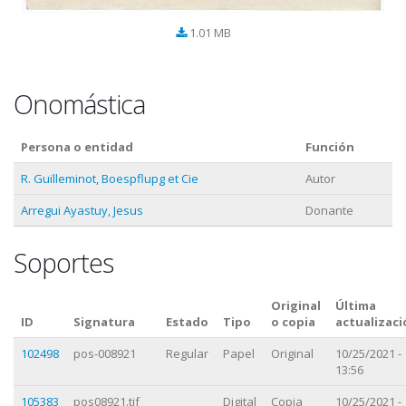
1.01 MB
Onomástica
Persona o entidad
Función
R. Guilleminot, Boespflupg et Cie
Autor
Arregui Ayastuy, Jesus
Donante
Soportes
Original
Última
ID
Signatura
Estado
Tipo
o copia
actualizaci
102498
pos-008921
Regular
Papel
Original
10/25/2021 -
13:56
105383
pos08921.tif
Digital
Copia
10/25/2021 -