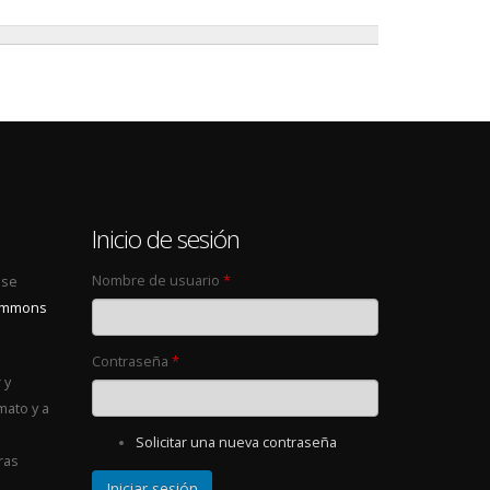
0
Inicio de sesión
Nombre de usuario
*
 se
Commons
Contraseña
*
 y
mato y a
Solicitar una nueva contraseña
ras