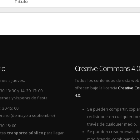
Titulo
io
Creative Commons 4.
nes a jueves:
Todos los contenidos de esta web
ofrecen bajo la licencia
Creative 
 30-13: 30 y 14: 30-17: 00
4.0
:
ernes y vísperas de fiesta:
: 30-15: 00
Se pueden compartir, copiar
rano (de mayo a septiembre):
redistribuir en cualquier for
través de cualquier medio.
 30-15: 00
Se pueden crear nuevas ob
itas
tranporte público
para llegar
modificando, combinando o