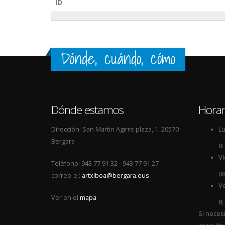
ID
Dónde, cuándo, cómo
Dónde estamos
Horar
Dirección: San Martin Agirre plaza, 1. 20570
Lu
Bergara
8:
Vi
Teléfono: 943 77 91 32 - 943 77 91 27
08
correo-e.:
artxiboa@bergara.eus
Ve
Ver en el
mapa
8:
Si neces