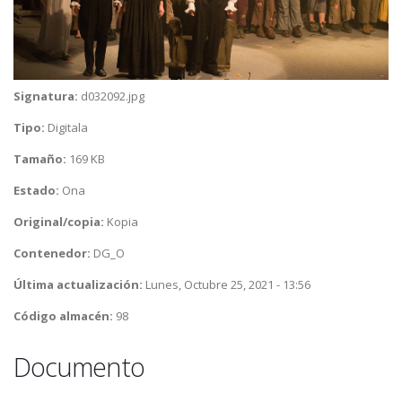
Signatura:
d032092.jpg
Tipo:
Digitala
Tamaño:
169 KB
Estado:
Ona
Original/copia:
Kopia
Contenedor:
DG_O
Última actualización:
Lunes, Octubre 25, 2021 - 13:56
Código almacén:
98
Documento