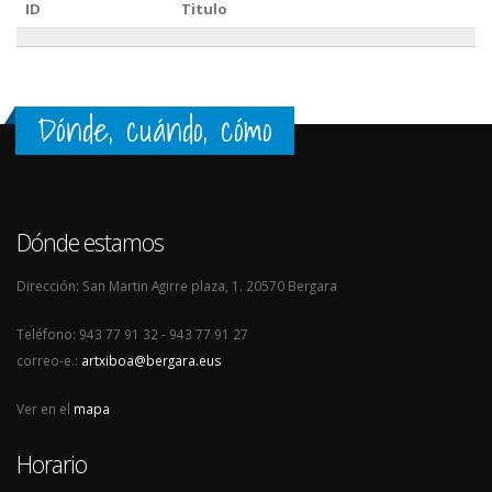
ID
Titulo
Dónde, cuándo, cómo
Dónde estamos
Dirección: San Martin Agirre plaza, 1. 20570 Bergara
Teléfono: 943 77 91 32 - 943 77 91 27
correo-e.:
artxiboa@bergara.eus
Ver en el
mapa
Horario