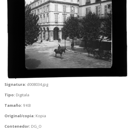
Signatura:
d008034.jpg
Tipo:
Digitala
Tamaño:
9 KB
Original/copia:
Kopia
Contenedor:
DG_O