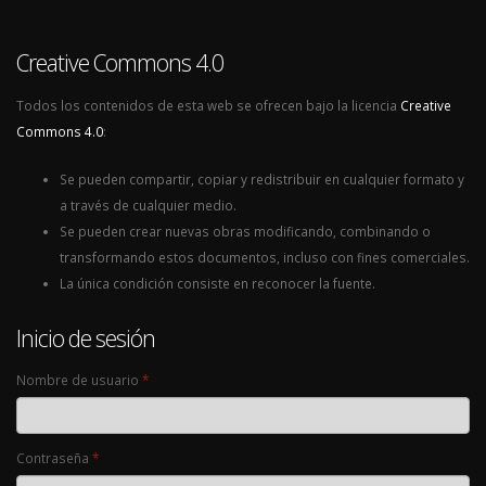
Creative Commons 4.0
Todos los contenidos de esta web se ofrecen bajo la licencia
Creative
Commons 4.0
:
Se pueden compartir, copiar y redistribuir en cualquier formato y
a través de cualquier medio.
Se pueden crear nuevas obras modificando, combinando o
transformando estos documentos, incluso con fines comerciales.
La única condición consiste en reconocer la fuente.
Inicio de sesión
Nombre de usuario
*
Contraseña
*