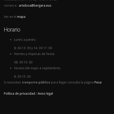
correo-e.:
artxiboa@bergara.eus
Ver en el
mapa
Horario
Lunes a jueves:
8: 30-13: 30 y 14: 30-17: 00
Viernes y vísperas de fiesta:
08: 30-15: 00
Verano (de mayo a septiembre):
8: 30-15: 00
Si necesitas
tranporte público
para llegar consulta la página
Pesa
Política de privacidad
/
Aviso legal