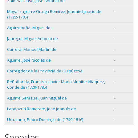
Zuloeta Olaso, José Antonio de
-
Moya Izaguirre Ortega Remirez, Joaquín Ignacio de
-
(1722-1785)
Aguirrebeña, Miguel de
-
Jauregui, Miguel Antonio de
-
Carrera, Manuel Martín de
-
Aguirre, José Nicolás de
-
Corregidor de la Provincia de Guipúzcoa
-
Peñaflorida, Francisco Javier Maria Munibe Idiaquez,
-
Conde de (1729-1785)
Aguirre Sarasua, Juan Miguel de
-
Landazuri Romarate, José Joaquín de
-
Urruzuno, Pedro Domingo de (1749-1816)
-
Soportes