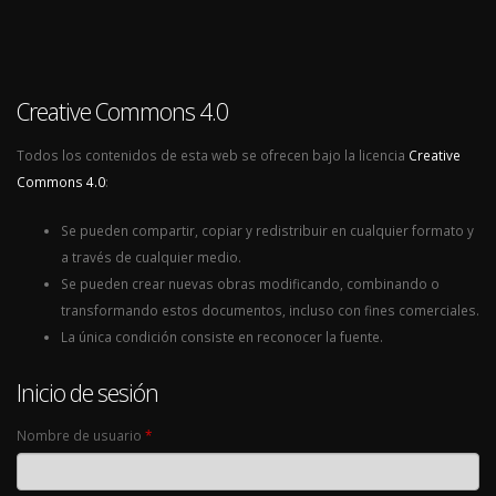
Creative Commons 4.0
Todos los contenidos de esta web se ofrecen bajo la licencia
Creative
Commons 4.0
:
Se pueden compartir, copiar y redistribuir en cualquier formato y
a través de cualquier medio.
Se pueden crear nuevas obras modificando, combinando o
transformando estos documentos, incluso con fines comerciales.
La única condición consiste en reconocer la fuente.
Inicio de sesión
Nombre de usuario
*