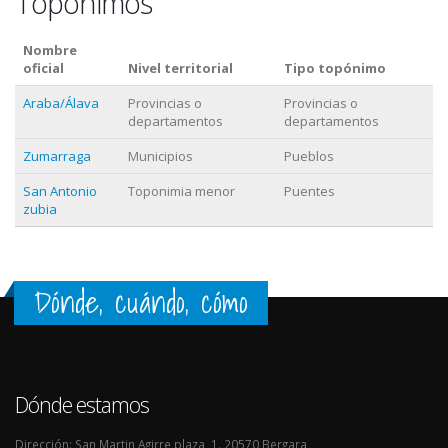
Topónimos
Nombre
oficial
Nivel territorial
Tipo topónimo
Araba/Álava
Provincias o
Provincias o
departamentos
departamentos
Zumarraga
Municipios
Pueblos
San Antonio
Toponimia menor
Puentes
zubia
Dónde, cuándo, cómo
Dónde estamos
Dirección: San Martin Agirre plaza, 1. 20570 Bergara