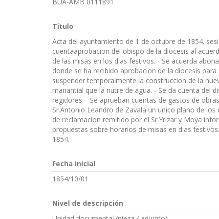
BUA-AMB 0111891
Título
Acta del ayuntamiento de 1 de octubre de 1854. sesi
cuentaaprobacion del obispo de la diocesis al acuerdo
de las misas en los dias festivos. - Se acuerda abona
donde se ha recibido aprobacion de la diocesis para f
suspender temporalmente la construccion de la nuev
manantial que la nutre de agua. - Se da cuenta del d
regidores. - Se aprueban cuentas de gastos de obras 
Sr.Antonio Leandro de Zavala un unico plano de los 
de reclamacion remitido por el Sr.Yrizar y Moya inf
propuestas sobre horarios de misas en dias festivos
1854.
Fecha inicial
1854/10/01
Nivel de descripción
Unidad documental (pieza / adjunto)