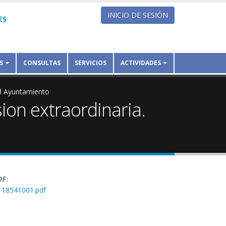
INICIO DE SESIÓN
ES
S
CONSULTAS
SERVICIOS
ACTIVIDADES
el Ayuntamiento
ion extraordinaria.
DF:
18541001.pdf