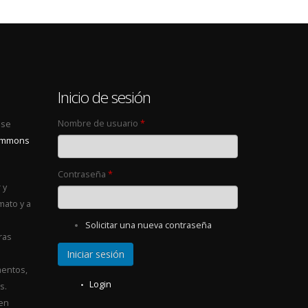
0
Inicio de sesión
Nombre de usuario
*
 se
Commons
Contraseña
*
 y
mato y a
Solicitar una nueva contraseña
ras
entos,
Login
s.
 en