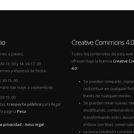
io
Creative Commons 4.
nes a jueves:
Todos los contenidos de esta web
ofrecen bajo la licencia
Creative 
 30-13: 30 y 14: 30-17: 00
4.0
:
ernes y vísperas de fiesta:
: 30-15: 00
Se pueden compartir, copiar
rano (de mayo a septiembre):
redistribuir en cualquier for
través de cualquier medio.
 30-15: 00
Se pueden crear nuevas ob
itas
tranporte público
para llegar
modificando, combinando o
 la página
Pesa
transformando estos docum
de privacidad
/
Aviso legal
incluso con fines comerciale
La única condición consiste