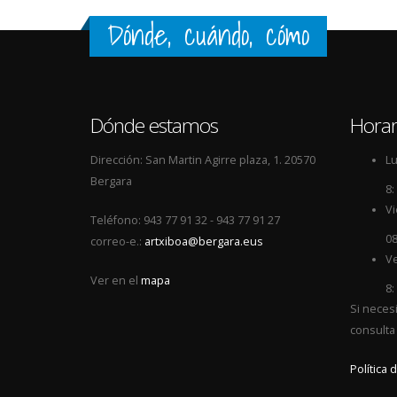
Dónde, cuándo, cómo
Dónde estamos
Horar
Dirección: San Martin Agirre plaza, 1. 20570
Lu
Bergara
8:
Vi
Teléfono: 943 77 91 32 - 943 77 91 27
08
correo-e.:
artxiboa@bergara.eus
Ve
Ver en el
mapa
8:
Si neces
consulta
Política 