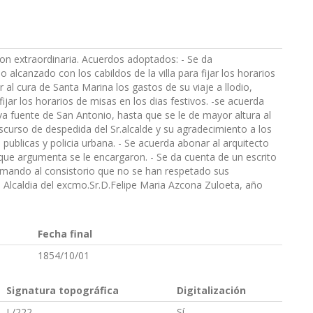
on extraordinaria. Acuerdos adoptados: - Se da
 alcanzado con los cabildos de la villa para fijar los horarios
r al cura de Santa Marina los gastos de su viaje a llodio,
ijar los horarios de misas en los dias festivos. -se acuerda
a fuente de San Antonio, hasta que se le de mayor altura al
iscurso de despedida del Sr.alcalde y su agradecimiento a los
publicas y policia urbana. - Se acuerda abonar al arquitecto
que argumenta se le encargaron. - Se da cuenta de un escrito
ormando al consistorio que no se han respetado sus
. Alcaldia del excmo.Sr.D.Felipe Maria Azcona Zuloeta, año
Fecha final
1854/10/01
Signatura topográfica
Digitalización
L/222
Sí