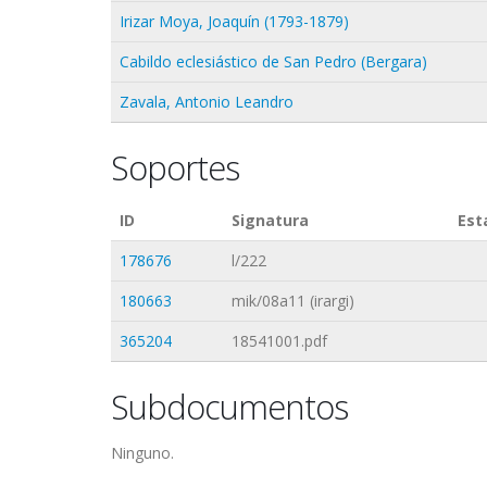
Irizar Moya, Joaquín (1793-1879)
Cabildo eclesiástico de San Pedro (Bergara)
Zavala, Antonio Leandro
Soportes
ID
Signatura
Est
178676
l/222
180663
mik/08a11 (irargi)
365204
18541001.pdf
Subdocumentos
Ninguno.