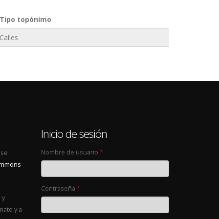
Tipo topónimo
Calles
0
Inicio de sesión
Nombre de usuario
*
 se
Commons
Contraseña
*
 y
mato y a