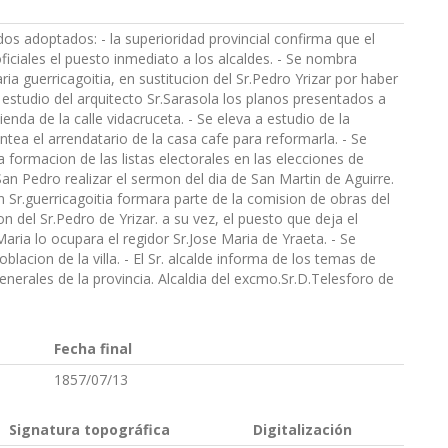
os adoptados: - la superioridad provincial confirma que el
ficiales el puesto inmediato a los alcaldes. - Se nombra
ria guerricagoitia, en sustitucion del Sr.Pedro Yrizar por haber
 estudio del arquitecto Sr.Sarasola los planos presentados a
enda de la calle vidacruceta. - Se eleva a estudio de la
ea el arrendatario de la casa cafe para reformarla. - Se
formacion de las listas electorales en las elecciones de
San Pedro realizar el sermon del dia de San Martin de Aguirre.
n Sr.guerricagoitia formara parte de la comision de obras del
n del Sr.Pedro de Yrizar. a su vez, el puesto que deja el
Maria lo ocupara el regidor Sr.Jose Maria de Yraeta. - Se
lacion de la villa. - El Sr. alcalde informa de los temas de
 generales de la provincia. Alcaldia del excmo.Sr.D.Telesforo de
Fecha final
1857/07/13
Signatura topográfica
Digitalización