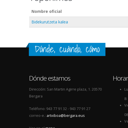
Nombre oficial
Bidekurutzeta kalea
Dónde, cuándo, cómo
Dónde estamos
Horar
Dirección: San Martin Agirre plaza, 1. 20570
Lu
Bergara
8:
Vi
Teléfono: 943 77 91 32 - 943 77 91 27
08
correo-e.:
artxiboa@bergara.eus
Ve