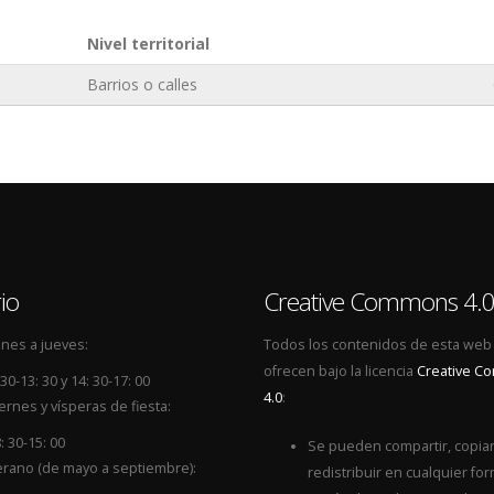
Nivel territorial
Barrios o calles
io
Creative Commons 4.
nes a jueves:
Todos los contenidos de esta web
ofrecen bajo la licencia
Creative 
 30-13: 30 y 14: 30-17: 00
4.0
:
ernes y vísperas de fiesta:
: 30-15: 00
Se pueden compartir, copiar
rano (de mayo a septiembre):
redistribuir en cualquier for