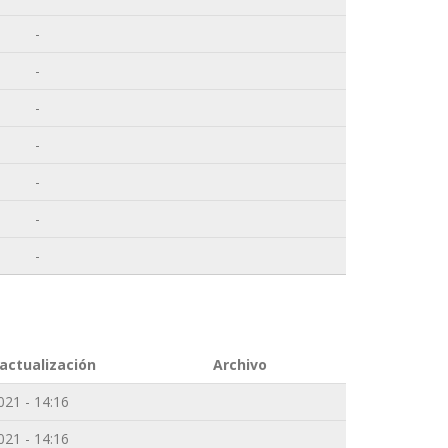
-
-
-
-
-
-
-
actualización
Archivo
021 - 14:16
021 - 14:16