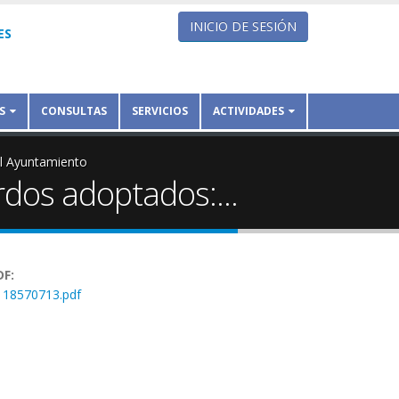
INICIO DE SESIÓN
ES
S
CONSULTAS
SERVICIOS
ACTIVIDADES
el Ayuntamiento
rdos adoptados:...
DF:
18570713.pdf