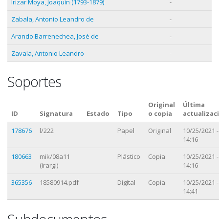
Irizar Moya, Joaquín (1793-1879)
-
Zabala, Antonio Leandro de
-
Arando Barrenechea, José de
-
Zavala, Antonio Leandro
-
Soportes
Original
Última
ID
Signatura
Estado
Tipo
o copia
actualizac
178676
l/222
Papel
Original
10/25/2021 -
14:16
180663
mik/08a11
Plástico
Copia
10/25/2021 -
(irargi)
14:16
365356
18580914.pdf
Digital
Copia
10/25/2021 -
14:41