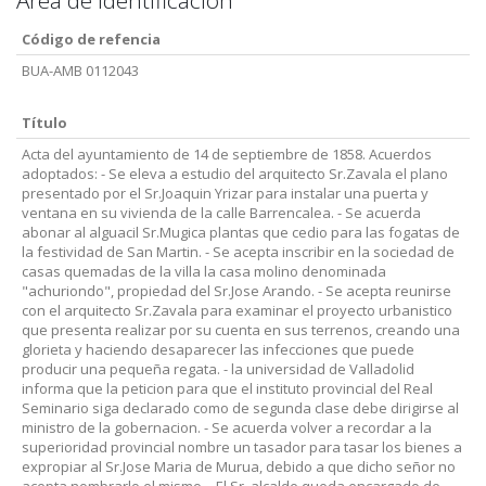
Area de identificación
Código de refencia
BUA-AMB 0112043
Título
Acta del ayuntamiento de 14 de septiembre de 1858. Acuerdos
adoptados: - Se eleva a estudio del arquitecto Sr.Zavala el plano
presentado por el Sr.Joaquin Yrizar para instalar una puerta y
ventana en su vivienda de la calle Barrencalea. - Se acuerda
abonar al alguacil Sr.Mugica plantas que cedio para las fogatas de
la festividad de San Martin. - Se acepta inscribir en la sociedad de
casas quemadas de la villa la casa molino denominada
"achuriondo", propiedad del Sr.Jose Arando. - Se acepta reunirse
con el arquitecto Sr.Zavala para examinar el proyecto urbanistico
que presenta realizar por su cuenta en sus terrenos, creando una
glorieta y haciendo desaparecer las infecciones que puede
producir una pequeña regata. - la universidad de Valladolid
informa que la peticion para que el instituto provincial del Real
Seminario siga declarado como de segunda clase debe dirigirse al
ministro de la gobernacion. - Se acuerda volver a recordar a la
superioridad provincial nombre un tasador para tasar los bienes a
expropiar al Sr.Jose Maria de Murua, debido a que dicho señor no