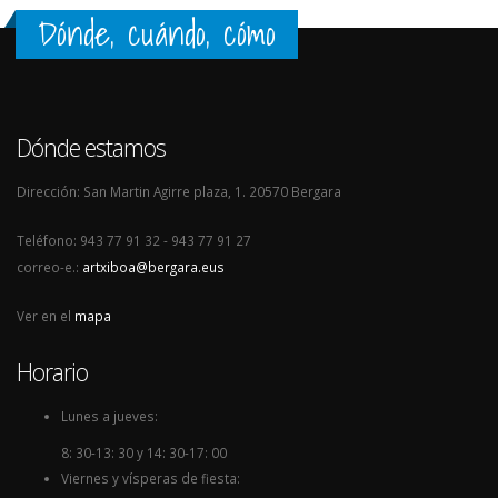
Dónde, cuándo, cómo
Dónde estamos
Dirección: San Martin Agirre plaza, 1. 20570 Bergara
Teléfono: 943 77 91 32 - 943 77 91 27
correo-e.:
artxiboa@bergara.eus
Ver en el
mapa
Horario
Lunes a jueves:
8: 30-13: 30 y 14: 30-17: 00
Viernes y vísperas de fiesta: