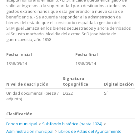
acepta nombrarlo el mismo. - El Sr. alcalde queda encargado de
solicitar ingresos a la superioridad para destinarlos a todos los
gastos extraordinarios que esta generando la nueva casa de
beneficiencia. - Se acuerda responder a la adminstracion de
bienes del estado que el consistorio respalda la gestion del
Sr.Miguel Larraza en los bienes secuestrados y ahora derribados
al Sr.justo machado. Alcaldia del excmo.Sr.D.Jose Maria de
guerricaveitia, año 1858
Fecha inicial
Fecha final
1858/09/14
1858/09/14
Signatura
Nivel de descripción
topográfica
Digitalización
Unidad documental (pieza /
L/222
Sí
adjunto)
Clasificación
Fondo municipal
Subfondo histórico (hasta 1924)
Administración municipal
Libros de Actas del Ayuntamiento