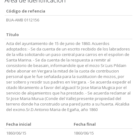
Area de identificación
Código de refencia
BUA-AMB 0112156
Título
Acta del ayuntamiento de 15 de junio de 1860. Acuerdos
adoptados: - Se da cuenta de un escrito recibido de los labradores
de la villa solicitando un paso central para carros en el espolon de
Santa Marina. - Se da cuenta de la respuesta a remitir al
consistorio de beasain, informandole que el mozo Sr.Luis Pildain
debe abonar en Vergara la mitad de la cuota de contribucion
personal que le fue señalada para la sustitucion de mozos, por
ser soltero y residir sus padres en Vergara. - Se acuerda expedir el
citado libramiento a favor del alguacil Sr.Jose Maria Mugica por el
servicio de alojamientos que ha prestado. - Se acuerda reclamar al
Sr.Jose Maria Murua (Conde del Valle) presente propiedad del
terreno donde ha construido una pared junto a su huerta. Alcaldia
del excmo.Sr.D.Antonio Maria de Egaña, año 1860
Fecha inicial
Fecha final
1860/06/15
1860/06/15