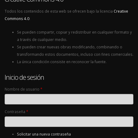
Todos los contenidos de esta web se ofrecen bajo la licencia
Creative
Commons 4.0
:
Se pueden compartir, copiar y redistribuir en cualquier formato y
a través de cualquier medio.
Se pueden crear nuevas obras modificando, combinando o
transformando estos documentos, incluso con fines comerciales.
La única condición consiste en reconocer la fuente.
Inicio de sesión
Nombre de usuario
*
Contraseña
*
Solicitar una nueva contraseña