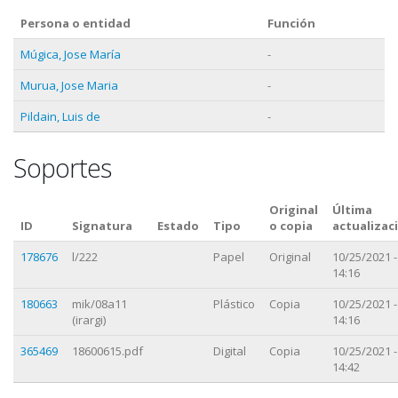
Persona o entidad
Función
Múgica, Jose María
-
Murua, Jose Maria
-
Pildain, Luis de
-
Soportes
Original
Última
ID
Signatura
Estado
Tipo
o copia
actualizac
178676
l/222
Papel
Original
10/25/2021 -
14:16
180663
mik/08a11
Plástico
Copia
10/25/2021 -
(irargi)
14:16
365469
18600615.pdf
Digital
Copia
10/25/2021 -
14:42