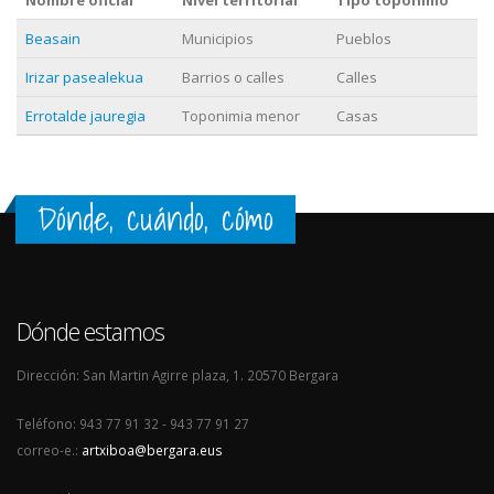
Nombre oficial
Nivel territorial
Tipo topónimo
Beasain
Municipios
Pueblos
Irizar pasealekua
Barrios o calles
Calles
Errotalde jauregia
Toponimia menor
Casas
Dónde, cuándo, cómo
Dónde estamos
Dirección: San Martin Agirre plaza, 1. 20570 Bergara
Teléfono: 943 77 91 32 - 943 77 91 27
correo-e.:
artxiboa@bergara.eus