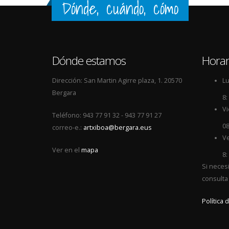
Dónde, cuándo, cómo
Dónde estamos
Horar
Dirección: San Martin Agirre plaza, 1. 20570
Lu
Bergara
8:
Vi
Teléfono: 943 77 91 32 - 943 77 91 27
08
correo-e.:
artxiboa@bergara.eus
Ve
Ver en el
mapa
8:
Si neces
consulta
Política 