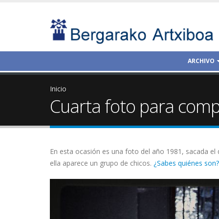
ARCHIVO
Inicio
Cuarta foto para compl
En esta ocasión es una foto del año 1981, sacada el 
ella aparece un grupo de chicos.
¿Sabes quiénes son?