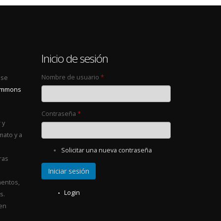
0
Inicio de sesión
Nombre de usuario
*
 se
Commons
Contraseña
*
 y
mato y a
Solicitar una nueva contraseña
ras
entos,
Login
s.
 en