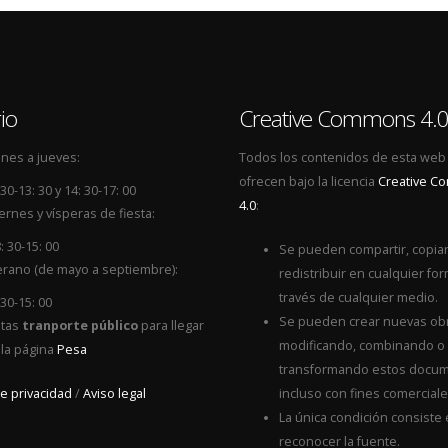
io
Creative Commons 4.
nes a jueves:
Todos los contenidos de esta web
ofrecen bajo la licencia
Creative 
 30-13: 30 y 14: 30-17: 00
4.0
:
ernes y vísperas de fiesta:
: 30-15: 00
Se pueden compartir, copiar
rano (de mayo a septiembre):
redistribuir en cualquier for
través de cualquier medio.
 30-15: 00
Se pueden crear nuevas ob
itas
tranporte público
para llegar
modificando, combinando o
 la página
Pesa
transformando estos docum
de privacidad
/
Aviso legal
incluso con fines comerciale
La única condición consiste
reconocer la fuente.