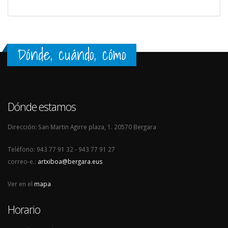
Dónde, cuándo, cómo
Dónde estamos
Dirección: San Martin Agirre plaza, 1. 20570 Bergara
Teléfono: 943 77 91 32 - 943 77 91 27
correo-e.:
artxiboa@bergara.eus
Ver en el
mapa
Horario