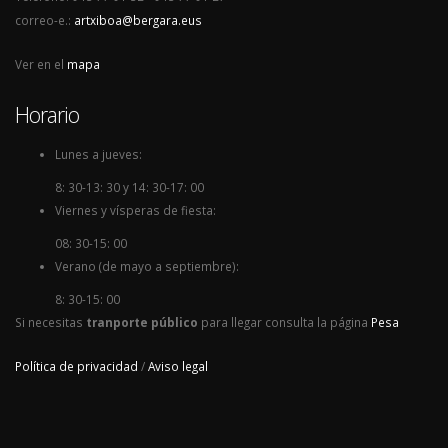
correo-e.:
artxiboa@bergara.eus
Ver en el
mapa
Horario
Lunes a jueves:
8: 30-13: 30 y 14: 30-17: 00
Viernes y vísperas de fiesta:
08: 30-15: 00
Verano (de mayo a septiembre):
8: 30-15: 00
Si necesitas
tranporte público
para llegar consulta la página
Pesa
Política de privacidad
/
Aviso legal