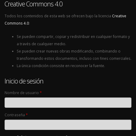
Creative Commons 4.0
Todos los contenidos de esta web se ofrecen bajo la licencia
Creative
Commons 4.0
:
Se pueden compartir, copiar y redistribuir en cualquier formato y
a través de cualquier medio.
Se pueden crear nuevas obras modificando, combinando o
transformando estos documentos, incluso con fines comerciales.
La única condición consiste en reconocer la fuente.
Inicio de sesión
Nombre de usuario
*
Contraseña
*