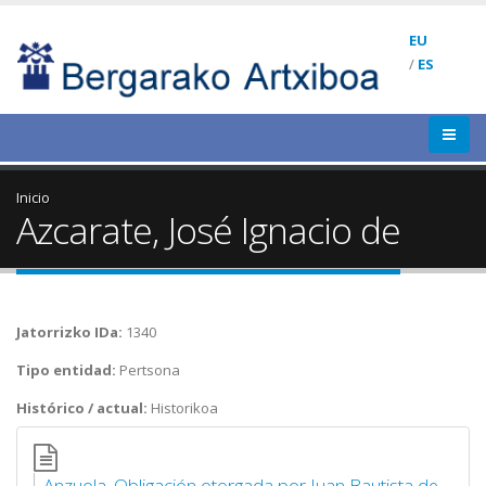
EU
/
ES
Inicio
Azcarate, José Ignacio de
Jatorrizko IDa:
1340
Tipo entidad:
Pertsona
Histórico / actual:
Historikoa
Anzuola. Obligación otorgada por Juan Bautista de