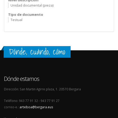
Nivel descripción
Unidad documental (pieza)
Tipo de documento
Testual
Dónde, cuándo, cómo
Dónde estamos
Dirección: San Martin Agirre plaza, 1. 20570 Bergara
Teléfono: 943 77 91 32 - 943 77 91 27
correo-e.:
artxiboa@bergara.eus