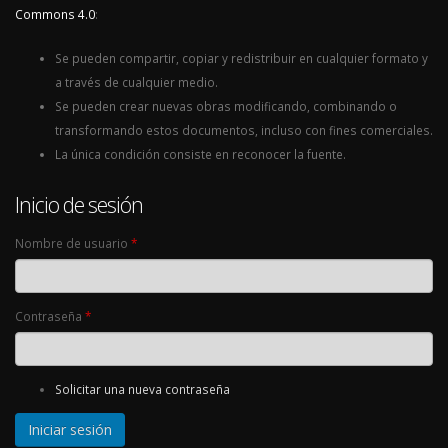
Commons 4.0
:
Se pueden compartir, copiar y redistribuir en cualquier formato y
a través de cualquier medio.
Se pueden crear nuevas obras modificando, combinando o
transformando estos documentos, incluso con fines comerciales.
La única condición consiste en reconocer la fuente.
Inicio de sesión
Nombre de usuario
*
Contraseña
*
Solicitar una nueva contraseña