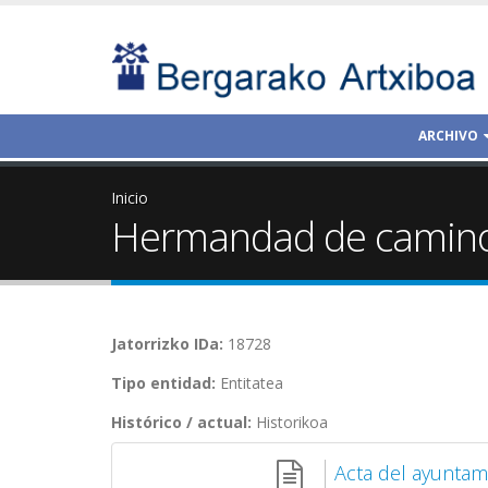
ARCHIVO
Inicio
Hermandad de caminos
Jatorrizko IDa:
18728
Tipo entidad:
Entitatea
Histórico / actual:
Historikoa
Acta del ayuntam