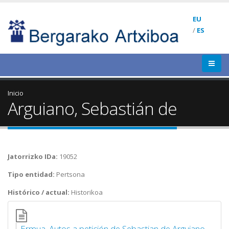
EU
/
ES
Inicio
Arguiano, Sebastián de
Jatorrizko IDa:
19052
Tipo entidad:
Pertsona
Histórico / actual:
Historikoa
Ermua. Autos a petición de Sebastian de Arguiano,