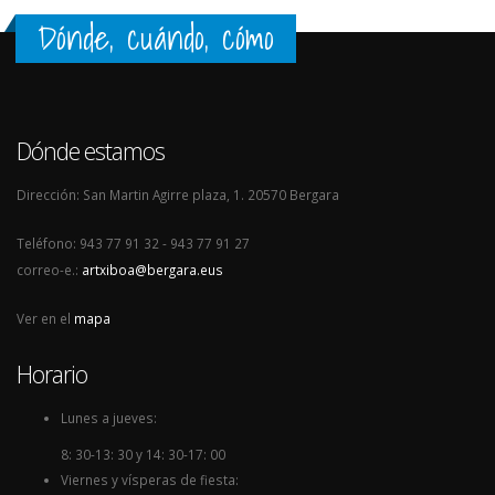
Dónde, cuándo, cómo
Dónde estamos
Dirección: San Martin Agirre plaza, 1. 20570 Bergara
Teléfono: 943 77 91 32 - 943 77 91 27
correo-e.:
artxiboa@bergara.eus
Ver en el
mapa
Horario
Lunes a jueves:
8: 30-13: 30 y 14: 30-17: 00
Viernes y vísperas de fiesta: