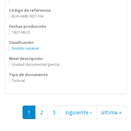
Código de referencia
BUA-AMB 0021104
Fechas producción
1821-08-25
Clasificación
Distrito notarial
Nivel descripción
Unidad documental (pieza)
Tipo de documento
Testual
Páginas
1
2
3
siguiente ›
última »