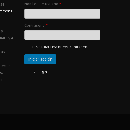
Nombre de usuario
*
 se
Commons
Contraseña
*
 y
mato y a
Solicitar una nueva contraseña
ras
entos,
Login
s.
 en