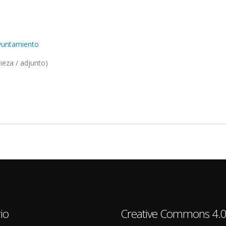
Ayuntamiento
ieza / adjunto)
io
Creative Commons 4.