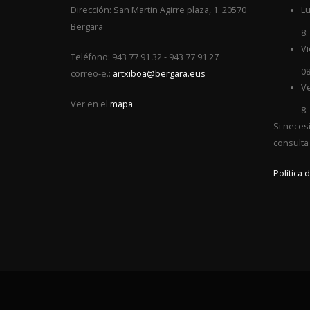
Dirección: San Martin Agirre plaza, 1. 20570
Lu
Bergara
8:
Vi
Teléfono: 943 77 91 32 - 943 77 91 27
08
correo-e.:
artxiboa@bergara.eus
Ve
Ver en el
mapa
8:
Si neces
consulta
Política 