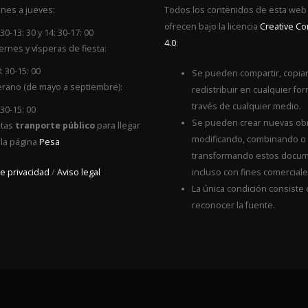
nes a jueves:
Todos los contenidos de esta web
ofrecen bajo la licencia
Creative 
 30-13: 30 y 14: 30-17: 00
4.0
:
ernes y vísperas de fiesta:
: 30-15: 00
Se pueden compartir, copiar
rano (de mayo a septiembre):
redistribuir en cualquier for
través de cualquier medio.
 30-15: 00
Se pueden crear nuevas ob
itas
tranporte público
para llegar
modificando, combinando o
 la página
Pesa
transformando estos docum
de privacidad
/
Aviso legal
incluso con fines comerciale
La única condición consiste
reconocer la fuente.