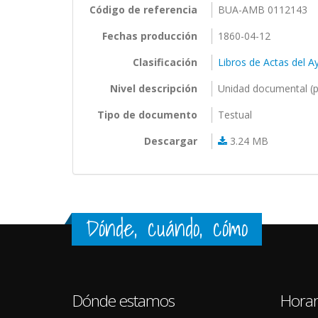
Código de referencia
BUA-AMB 0112143
Fechas producción
1860-04-12
Clasificación
Libros de Actas del 
Nivel descripción
Unidad documental (p
Tipo de documento
Testual
Descargar
3.24 MB
Dónde, cuándo, cómo
Dónde estamos
Horar